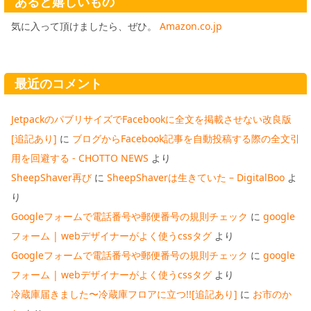
あると嬉しいもの
気に入って頂けましたら、ぜひ。
Amazon.co.jp
最近のコメント
JetpackのパブリサイズでFacebookに全文を掲載させない改良版
[追記あり]
に
ブログからFacebook記事を自動投稿する際の全文引
用を回避する - CHOTTO NEWS
より
SheepShaver再び
に
SheepShaverは生きていた – DigitalBoo
よ
り
Googleフォームで電話番号や郵便番号の規則チェック
に
google
フォーム | webデザイナーがよく使うcssタグ
より
Googleフォームで電話番号や郵便番号の規則チェック
に
google
フォーム | webデザイナーがよく使うcssタグ
より
冷蔵庫届きました〜冷蔵庫フロアに立つ!![追記あり]
に
お市のか