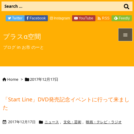

Twitter
Facebook
Instagram
YouTube
Feedly
RSS
プラスα空間


ブログ in お市 のーと
メニュ

サイド

Home
>
2017年12月17日


前へ

「Start Line」DVD発売記念イベントに行って来まし
次へ
た

検索
2017年12月17日
ニュース
,
文化・芸術
,
映画・テレビ・ラジオ

