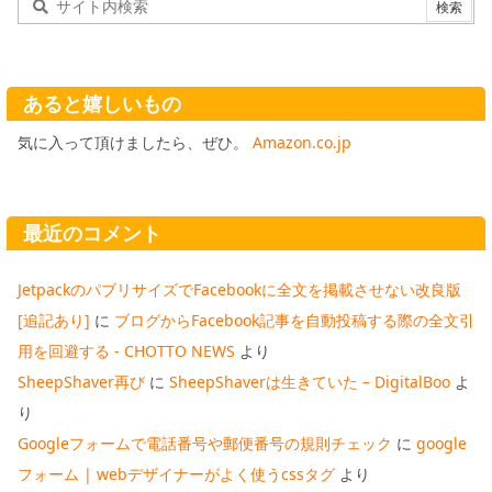
あると嬉しいもの
気に入って頂けましたら、ぜひ。
Amazon.co.jp
最近のコメント
JetpackのパブリサイズでFacebookに全文を掲載させない改良版
[追記あり]
に
ブログからFacebook記事を自動投稿する際の全文引
用を回避する - CHOTTO NEWS
より
SheepShaver再び
に
SheepShaverは生きていた – DigitalBoo
よ
り
Googleフォームで電話番号や郵便番号の規則チェック
に
google
フォーム | webデザイナーがよく使うcssタグ
より