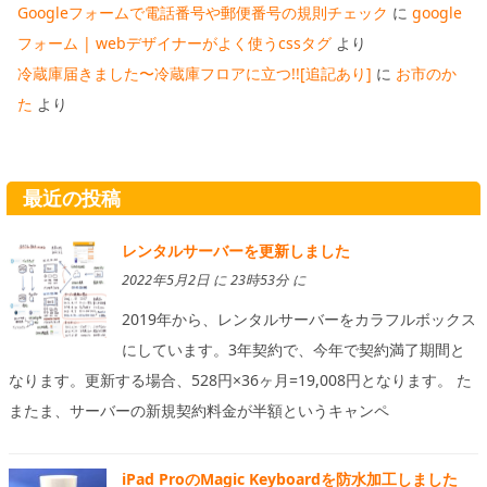
Googleフォームで電話番号や郵便番号の規則チェック
に
google
フォーム | webデザイナーがよく使うcssタグ
より
冷蔵庫届きました〜冷蔵庫フロアに立つ!![追記あり]
に
お市のか
た
より
最近の投稿
レンタルサーバーを更新しました
2022年5月2日 に 23時53分 に
2019年から、レンタルサーバーをカラフルボックス
にしています。3年契約で、今年で契約満了期間と
なります。更新する場合、528円×36ヶ月=19,008円となります。 た
またま、サーバーの新規契約料金が半額というキャンペ
iPad ProのMagic Keyboardを防水加工しました