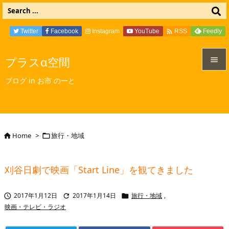

Twitter
Facebook
Instagram
YouTube
Feedly
RSS
プラスα空間


ブログ in お市 のーと
メニュ

サイド

Home
>
旅行・地域


前へ

刈谷日劇で映画「Start Line」を観てきました
次へ

2017年1月12日
2017年1月14日
旅行・地域
,



検索
映画・テレビ・ラジオ