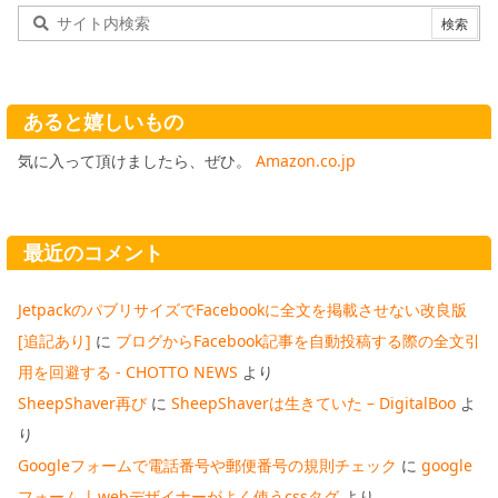
あると嬉しいもの
気に入って頂けましたら、ぜひ。
Amazon.co.jp
最近のコメント
JetpackのパブリサイズでFacebookに全文を掲載させない改良版
[追記あり]
に
ブログからFacebook記事を自動投稿する際の全文引
用を回避する - CHOTTO NEWS
より
SheepShaver再び
に
SheepShaverは生きていた – DigitalBoo
よ
り
Googleフォームで電話番号や郵便番号の規則チェック
に
google
フォーム | webデザイナーがよく使うcssタグ
より