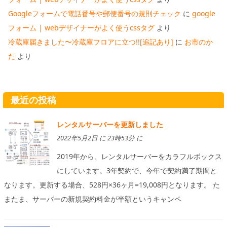
Googleフォームで電話番号や郵便番号の規則チェック
に
google
フォーム | webデザイナーがよく使うcssタグ
より
冷蔵庫届きました〜冷蔵庫フロアに立つ!![追記あり]
に
お市のか
た
より
最近の投稿
レンタルサーバーを更新しました
2022年5月2日 に 23時53分 に
2019年から、レンタルサーバーをカラフルボックス
にしています。3年契約で、今年で契約満了期間と
なります。更新する場合、528円×36ヶ月=19,008円となります。 た
またま、サーバーの新規契約料金が半額というキャンペ