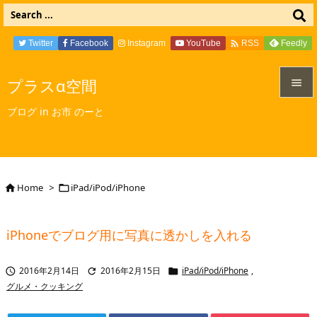

Twitter
Facebook
Instagram
YouTube
Feedly
RSS
プラスα空間


ブログ in お市 のーと
メニュ

サイド

Home
>
iPad/iPod/iPhone


前へ

iPhoneでブログ用に写真に透かしを入れる
次へ

2016年2月14日
2016年2月15日
iPad/iPod/iPhone
,



検索
グルメ・クッキング