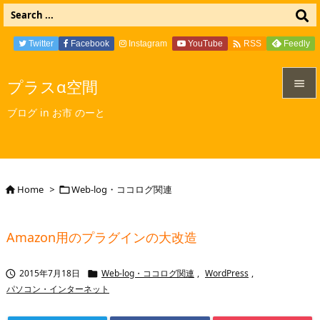

Twitter
Facebook
Instagram
YouTube
Feedly
RSS
プラスα空間


ブログ in お市 のーと
メニュ

サイド

Home
>
Web-log・ココログ関連


前へ

Amazon用のプラグインの大改造
次へ

2015年7月18日
Web-log・ココログ関連
,
WordPress
,


検索
パソコン・インターネット