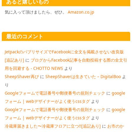
あると嬉しいもの
気に入って頂けましたら、ぜひ。
Amazon.co.jp
最近のコメント
JetpackのパブリサイズでFacebookに全文を掲載させない改良版
[追記あり]
に
ブログからFacebook記事を自動投稿する際の全文引
用を回避する - CHOTTO NEWS
より
SheepShaver再び
に
SheepShaverは生きていた – DigitalBoo
よ
り
Googleフォームで電話番号や郵便番号の規則チェック
に
google
フォーム | webデザイナーがよく使うcssタグ
より
Googleフォームで電話番号や郵便番号の規則チェック
に
google
フォーム | webデザイナーがよく使うcssタグ
より
冷蔵庫届きました〜冷蔵庫フロアに立つ!![追記あり]
に
お市のか