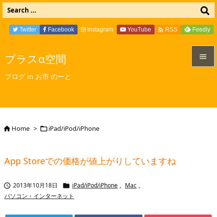

Twitter
Facebook
Instagram
YouTube
Feedly
RSS
プラスα空間


ブログ in お市 のーと
メニュ

サイド

Home
>
iPad/iPod/iPhone


前へ

App Storeでの価格が値上がりしていますね
次へ

2013年10月18日
iPad/iPod/iPhone
,
Mac
,


検索
パソコン・インターネット