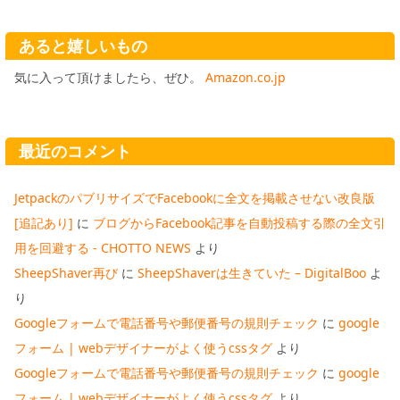
あると嬉しいもの
気に入って頂けましたら、ぜひ。
Amazon.co.jp
最近のコメント
JetpackのパブリサイズでFacebookに全文を掲載させない改良版
[追記あり]
に
ブログからFacebook記事を自動投稿する際の全文引
用を回避する - CHOTTO NEWS
より
SheepShaver再び
に
SheepShaverは生きていた – DigitalBoo
よ
り
Googleフォームで電話番号や郵便番号の規則チェック
に
google
フォーム | webデザイナーがよく使うcssタグ
より
Googleフォームで電話番号や郵便番号の規則チェック
に
google
フォーム | webデザイナーがよく使うcssタグ
より