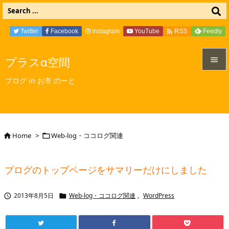

Twitter
Facebook
Instagram
YouTube
Feedly
RSS
プラスα空間


ブログ in お市 のーと
メニュ

サイド

Home
>
Web-log・ココログ関連


前へ

ブログのトップページをサマリーだけにしました
次へ

2013年8月5日
Web-log・ココログ関連
,
WordPress


検索