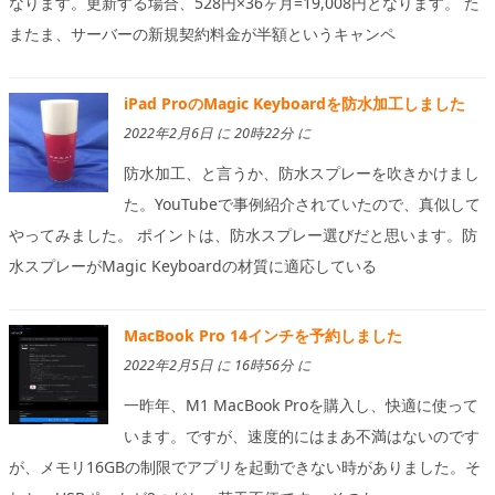
なります。更新する場合、528円×36ヶ月=19,008円となります。 た
またま、サーバーの新規契約料金が半額というキャンペ
iPad ProのMagic Keyboardを防水加工しました
2022年2月6日 に 20時22分 に
防水加工、と言うか、防水スプレーを吹きかけまし
た。YouTubeで事例紹介されていたので、真似して
やってみました。 ポイントは、防水スプレー選びだと思います。防
水スプレーがMagic Keyboardの材質に適応している
MacBook Pro 14インチを予約しました
2022年2月5日 に 16時56分 に
一昨年、M1 MacBook Proを購入し、快適に使って
います。ですが、速度的にはまあ不満はないのです
が、メモリ16GBの制限でアプリを起動できない時がありました。そ