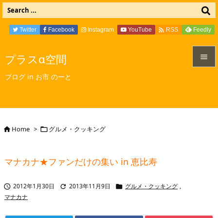

Twitter
Facebook
Instagram
YouTube
Feedly
RSS
プラスα空間


ブログ in お市 のーと
メニュ

サイド

Home
>
グルメ・クッキング


前へ

マナカナ★ファンだけの集い in 恵比寿
次へ

2012年1月30日
2013年11月9日
グルメ・クッキング
,



検索
マナカナ