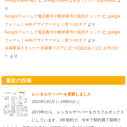
SheepShaver再び
に
SheepShaverは生きていた – DigitalBoo
よ
り
Googleフォームで電話番号や郵便番号の規則チェック
に
google
フォーム | webデザイナーがよく使うcssタグ
より
Googleフォームで電話番号や郵便番号の規則チェック
に
google
フォーム | webデザイナーがよく使うcssタグ
より
冷蔵庫届きました〜冷蔵庫フロアに立つ!![追記あり]
に
お市のか
た
より
最近の投稿
レンタルサーバーを更新しました
2022年5月2日 に 23時53分 に
2019年から、レンタルサーバーをカラフルボックス
にしています。3年契約で、今年で契約満了期間と