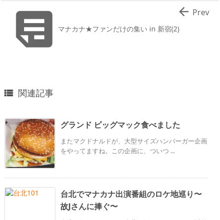


Prev
マナカナ★ファンだけの集い in 新宿(2)
関連記事

グランド ビッグマック食べました
またマクドナルドが、大型サイズハンバーガー企画
をやってますね。この企画に、ついつ ...
台北でマナカナ出演番組のロケ地巡り〜
故Jさんに捧ぐ〜