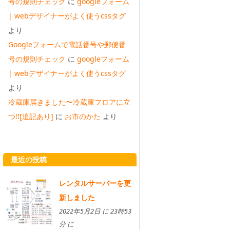
号の規則チェック
に
googleフォーム
| webデザイナーがよく使うcssタグ
より
Googleフォームで電話番号や郵便番
号の規則チェック
に
googleフォーム
| webデザイナーがよく使うcssタグ
より
冷蔵庫届きました〜冷蔵庫フロアに立
つ!![追記あり]
に
お市のかた
より
最近の投稿
レンタルサーバーを更
新しました
2022年5月2日 に 23時53
分 に