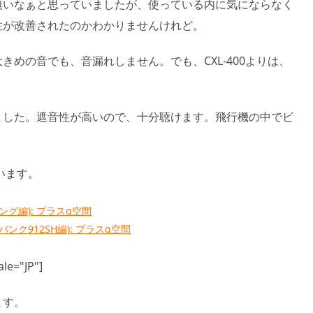
無いなぁと思っていましたが、使っている内に気にならなく
性が改善されたのかわかりませんけれど。
めの音でも、音漏れしません。でも、CXL-400よりは、
ました。遮音性が高いので、十分聴けます。飛行機の中でビ
ています。
リング編): プラスα空間
バンク912SH編): プラスα空間
le="JP"]
ます。