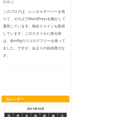
57分 に
このブログは、レンタルサーバーを借
りて、その上でWordPressを動かして
運営しています。独自ドメインも取得
しています。このスタイルに移る前
は、@niftyのココログフリーを使って
ました。ですが、あまりの自由度のな
さ、
カレンダー
2011年10月
日
月
火
水
木
金
土