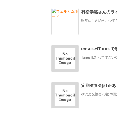
村松崇継さんのライブ
昨年に引き続き、今年も
emacs+iTune
TunesTEXTってす
定期演奏会[訂正あ
横浜楽友協会 の第29回