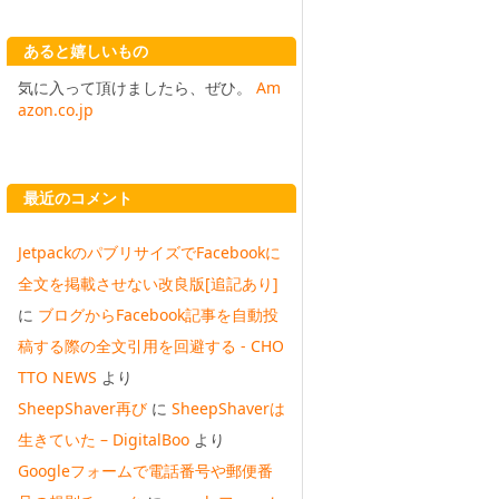
あると嬉しいもの
気に入って頂けましたら、ぜひ。
Am
azon.co.jp
最近のコメント
JetpackのパブリサイズでFacebookに
全文を掲載させない改良版[追記あり]
に
ブログからFacebook記事を自動投
稿する際の全文引用を回避する - CHO
TTO NEWS
より
SheepShaver再び
に
SheepShaverは
生きていた – DigitalBoo
より
Googleフォームで電話番号や郵便番