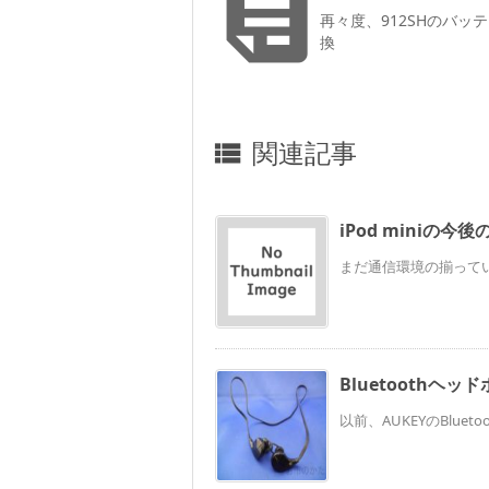

再々度、912SHのバッ
換
関連記事

iPod miniの今
まだ通信環境の揃っていな
Bluetoothヘ
以前、AUKEYのBluet