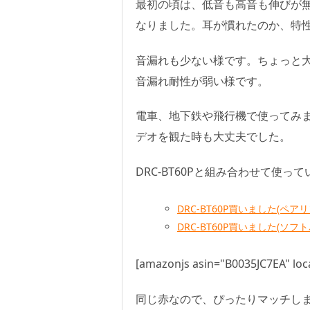
最初の頃は、低音も高音も伸びが
なりました。耳が慣れたのか、特
音漏れも少ない様です。ちょっと大き
音漏れ耐性が弱い様です。
電車、地下鉄や飛行機で使ってみ
デオを観た時も大丈夫でした。
DRC-BT60Pと組み合わせて使っ
DRC-BT60P買いました(ペア
DRC-BT60P買いました(ソフト
[amazonjs asin="B0035JC7EA" loca
同じ赤なので、ぴったりマッチし