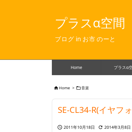
プラスα空間
ブログ in お市 のーと
Home
プラスα
Home
>
音楽


SE-CL34-R(イ
2011年10月18日
2014年3月8日

