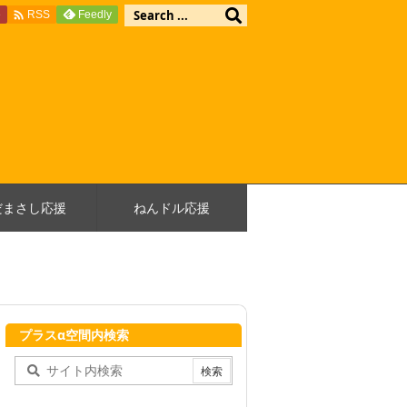

e
Feedly
RSS
だまさし応援
ねんドル応援
プラスα空間内検索