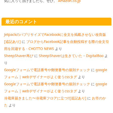
気に入って頂けましたら、ぜひ。
Amazon.co.jp
最近のコメント
JetpackのパブリサイズでFacebookに全文を掲載させない改良版
[追記あり]
に
ブログからFacebook記事を自動投稿する際の全文引
用を回避する - CHOTTO NEWS
より
SheepShaver再び
に
SheepShaverは生きていた – DigitalBoo
よ
り
Googleフォームで電話番号や郵便番号の規則チェック
に
google
フォーム | webデザイナーがよく使うcssタグ
より
Googleフォームで電話番号や郵便番号の規則チェック
に
google
フォーム | webデザイナーがよく使うcssタグ
より
冷蔵庫届きました〜冷蔵庫フロアに立つ!![追記あり]
に
お市のか
た
より