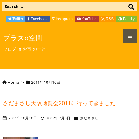

Twitter
Facebook
Instagram
YouTube
Feedly
RSS
プラスα空間


ブログ in お市 のーと
メニュ

サイド

Home
>
2011年10月10日


前へ

さだまさし大阪博覧会2011に行ってきました
次へ

2011年10月10日
2012年7月5日
さだまさし



検索