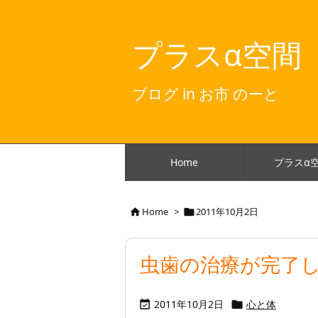
プラスα空間
ブログ in お市 のーと
Home
プラスα
Home
>
2011年10月2日


虫歯の治療が完了
2011年10月2日
心と体

