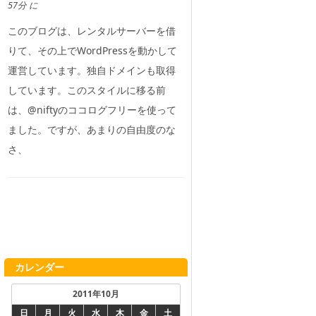
57分 に
このブログは、レンタルサーバーを借
りて、その上でWordPressを動かして
運営しています。独自ドメインも取得
しています。このスタイルに移る前
は、@niftyのココログフリーを使って
ました。ですが、あまりの自由度のな
さ、
カレンダー
2011年10月
日
月
火
水
木
金
土