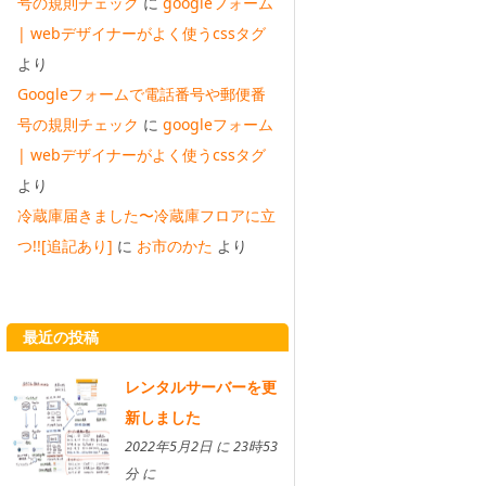
号の規則チェック
に
googleフォーム
| webデザイナーがよく使うcssタグ
より
Googleフォームで電話番号や郵便番
号の規則チェック
に
googleフォーム
| webデザイナーがよく使うcssタグ
より
冷蔵庫届きました〜冷蔵庫フロアに立
つ!![追記あり]
に
お市のかた
より
最近の投稿
レンタルサーバーを更
新しました
2022年5月2日 に 23時53
分 に