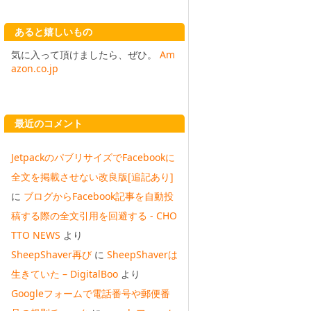
あると嬉しいもの
気に入って頂けましたら、ぜひ。
Am
azon.co.jp
最近のコメント
JetpackのパブリサイズでFacebookに
全文を掲載させない改良版[追記あり]
に
ブログからFacebook記事を自動投
稿する際の全文引用を回避する - CHO
TTO NEWS
より
SheepShaver再び
に
SheepShaverは
生きていた – DigitalBoo
より
Googleフォームで電話番号や郵便番