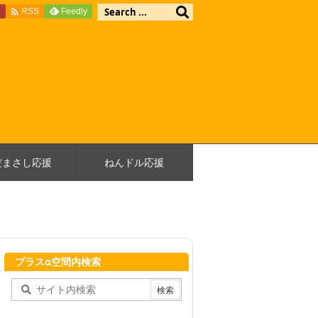

e
Feedly
RSS
だまさし応援
ねんドル応援
プラスα空間内検索