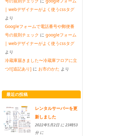
号の規則チェック
に
googleフォーム
| webデザイナーがよく使うcssタグ
より
Googleフォームで電話番号や郵便番
号の規則チェック
に
googleフォーム
| webデザイナーがよく使うcssタグ
より
冷蔵庫届きました〜冷蔵庫フロアに立
つ!![追記あり]
に
お市のかた
より
最近の投稿
レンタルサーバーを更
新しました
2022年5月2日 に 23時53
分 に