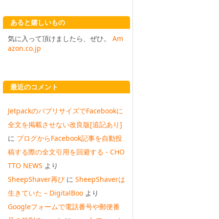
あると嬉しいもの
気に入って頂けましたら、ぜひ。
Am
azon.co.jp
最近のコメント
JetpackのパブリサイズでFacebookに
全文を掲載させない改良版[追記あり]
に
ブログからFacebook記事を自動投
稿する際の全文引用を回避する - CHO
TTO NEWS
より
SheepShaver再び
に
SheepShaverは
生きていた – DigitalBoo
より
Googleフォームで電話番号や郵便番