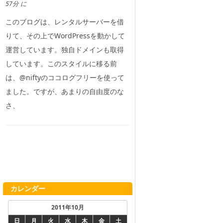
57分 に
このブログは、レンタルサーバーを借
りて、その上でWordPressを動かして
運営しています。独自ドメインも取得
しています。このスタイルに移る前
は、@niftyのココログフリーを使って
ました。ですが、あまりの自由度のな
さ、
カレンダー
2011年10月
日
月
火
水
木
金
土