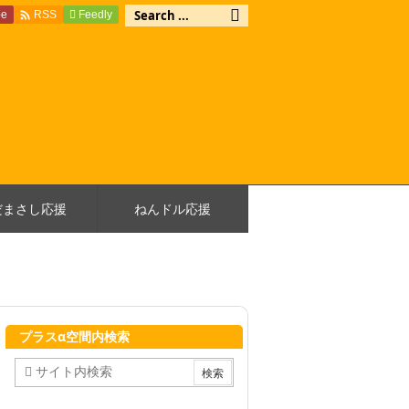

be
Feedly
RSS
だまさし応援
ねんドル応援
プラスα空間内検索