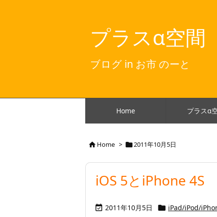
プラスα空間
ブログ in お市 のーと
Home
プラスα
Home
>
2011年10月5日


iOS 5とiPhone 4S
2011年10月5日
iPad/iPod/iPho

