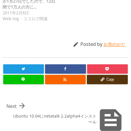
が1月27日でしたので、12日
間で1万人の方に…
2011年2月8日
Web-log・ココログ関連
Posted by

お市のかた

Copy

Next

Ubuntu 10.04にnetatalk 2.2alpha4インスト
ール