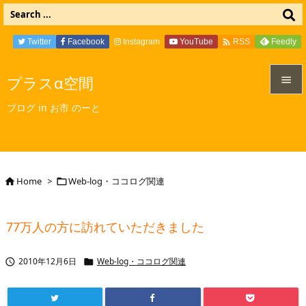

Twitter
Facebook
Instagram
YouTube
Feedly
RSS
プラスα空間


ブログ in お市 のーと
メニュ

サイド

Home
>
Web-log・ココログ関連


前へ

77万人の方に訪れていただきました
次へ

2010年12月6日
Web-log・ココログ関連


検索