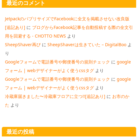
最近のコメント
JetpackのパブリサイズでFacebookに全文を掲載させない改良版
[追記あり]
に
ブログからFacebook記事を自動投稿する際の全文引
用を回避する - CHOTTO NEWS
より
SheepShaver再び
に
SheepShaverは生きていた – DigitalBoo
よ
り
Googleフォームで電話番号や郵便番号の規則チェック
に
google
フォーム | webデザイナーがよく使うcssタグ
より
Googleフォームで電話番号や郵便番号の規則チェック
に
google
フォーム | webデザイナーがよく使うcssタグ
より
冷蔵庫届きました〜冷蔵庫フロアに立つ!![追記あり]
に
お市のか
た
より
最近の投稿