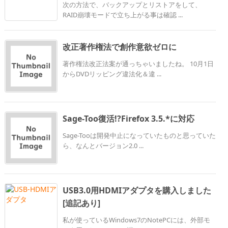
次の方法で、バックアップとリストアをして、
RAID崩壊モードで立ち上がる事は確認 ...
改正著作権法で創作意欲ゼロに
著作権法改正法案が通っちゃいましたね。 10月1日
からDVDリッピング違法化＆違 ...
Sage-Too復活!?Firefox 3.5.*に対応
Sage-Tooは開発中止になっていたものと思っていた
ら、なんとバージョン2.0 ...
USB3.0用HDMIアダプタを購入しました
[追記あり]
私が使っているWindows7のNotePCには、外部モ