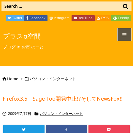

Twitter
Facebook
Instagram
YouTube
Feedly
RSS
プラスα空間


ブログ in お市 のーと
メニュ

サイド

Home
>
パソコン・インターネット


前へ

Firefox3.5。Sage-Too開発中止!?そしてNewsFox!!
次へ

2009年7月7日
パソコン・インターネット


検索