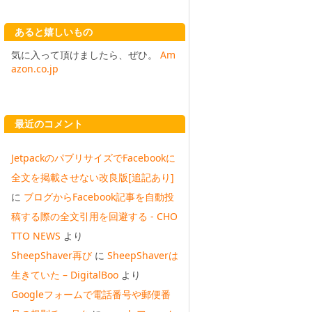
あると嬉しいもの
気に入って頂けましたら、ぜひ。
Am
azon.co.jp
最近のコメント
JetpackのパブリサイズでFacebookに
全文を掲載させない改良版[追記あり]
に
ブログからFacebook記事を自動投
稿する際の全文引用を回避する - CHO
TTO NEWS
より
SheepShaver再び
に
SheepShaverは
生きていた – DigitalBoo
より
Googleフォームで電話番号や郵便番