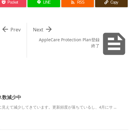

Pocket
LINE
RSS
Copy


Prev
Next

AppleCare Protection Plan登録
終了
ス数減少中
見えて減少してきています。更新頻度が落ちているし、4月にサ ...