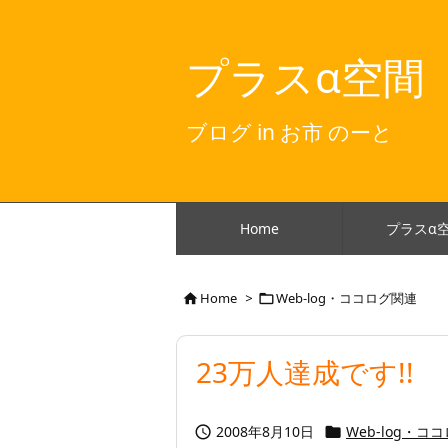
プラスα空間
ブログ in お市 のーと
Home
プラスα
Home
>
Web-log・ココログ関連


23万人達成です!!
2008年8月10日
Web-log・コ

