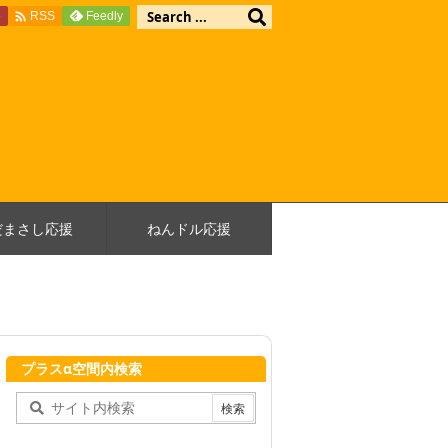

e
Feedly
RSS
だまさし応援
ねんドル応援
プラスα空間内検索