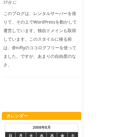
57分 に
このブログは、レンタルサーバーを借
りて、その上でWordPressを動かして
運営しています。独自ドメインも取得
しています。このスタイルに移る前
は、@niftyのココログフリーを使って
ました。ですが、あまりの自由度のな
さ、
カレンダー
2008年8月
日
月
火
水
木
金
土