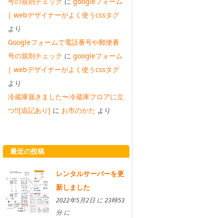
号の規則チェック
に
googleフォーム
| webデザイナーがよく使うcssタグ
より
Googleフォームで電話番号や郵便番
号の規則チェック
に
googleフォーム
| webデザイナーがよく使うcssタグ
より
冷蔵庫届きました〜冷蔵庫フロアに立
つ!![追記あり]
に
お市のかた
より
最近の投稿
レンタルサーバーを更
新しました
2022年5月2日 に 23時53
分 に