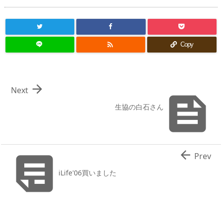

Copy

Next

生協の白石さん


Prev
iLife'06買いました