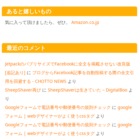
あると嬉しいもの
気に入って頂けましたら、ぜひ。
Amazon.co.jp
最近のコメント
JetpackのパブリサイズでFacebookに全文を掲載させない改良版
[追記あり]
に
ブログからFacebook記事を自動投稿する際の全文引
用を回避する - CHOTTO NEWS
より
SheepShaver再び
に
SheepShaverは生きていた – DigitalBoo
よ
り
Googleフォームで電話番号や郵便番号の規則チェック
に
google
フォーム | webデザイナーがよく使うcssタグ
より
Googleフォームで電話番号や郵便番号の規則チェック
に
google
フォーム | webデザイナーがよく使うcssタグ
より