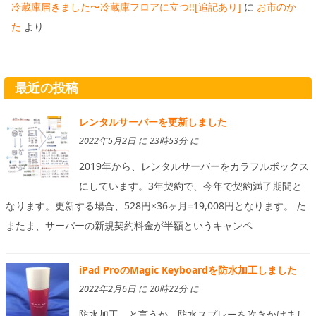
冷蔵庫届きました〜冷蔵庫フロアに立つ!![追記あり]
に
お市のか
た
より
最近の投稿
レンタルサーバーを更新しました
2022年5月2日 に 23時53分 に
2019年から、レンタルサーバーをカラフルボックス
にしています。3年契約で、今年で契約満了期間と
なります。更新する場合、528円×36ヶ月=19,008円となります。 た
またま、サーバーの新規契約料金が半額というキャンペ
iPad ProのMagic Keyboardを防水加工しました
2022年2月6日 に 20時22分 に
防水加工、と言うか、防水スプレーを吹きかけまし