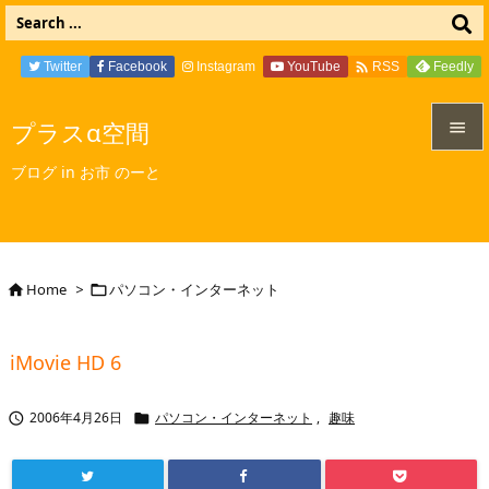

Twitter
Facebook
Instagram
YouTube
Feedly
RSS
プラスα空間


ブログ in お市 のーと
メニュ

サイド

Home
>
パソコン・インターネット


前へ

iMovie HD 6
次へ

2006年4月26日
パソコン・インターネット
,
趣味


検索