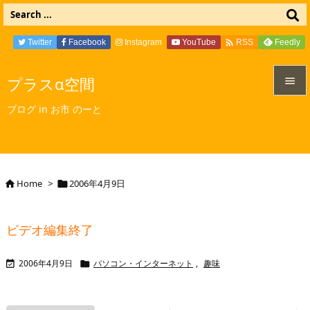

Twitter
Facebook
Instagram
YouTube
Feedly
RSS
プラスα空間


ブログ in お市 のーと
メニュ

サイド

Home
>
2006年4月9日


前へ

ビデオ編集終了
次へ

2006年4月9日
パソコン・インターネット
,
趣味


検索