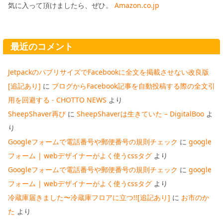
気に入って頂けましたら、ぜひ。
Amazon.co.jp
最近のコメント
JetpackのパブリサイズでFacebookに全文を掲載させない改良版
[追記あり]
に
ブログからFacebook記事を自動投稿する際の全文引
用を回避する - CHOTTO NEWS
より
SheepShaver再び
に
SheepShaverは生きていた – DigitalBoo
よ
り
Googleフォームで電話番号や郵便番号の規則チェック
に
google
フォーム | webデザイナーがよく使うcssタグ
より
Googleフォームで電話番号や郵便番号の規則チェック
に
google
フォーム | webデザイナーがよく使うcssタグ
より
冷蔵庫届きました〜冷蔵庫フロアに立つ!![追記あり]
に
お市のか
た
より