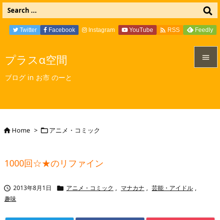

Twitter
Facebook
Instagram
YouTube
Feedly
RSS
プラスα空間


ブログ in お市 のーと
メニュ

サイド

Home
>
アニメ・コミック


前へ

1000回☆★のリファイン
次へ

2013年8月1日
アニメ・コミック
,
マナカナ
,
芸能・アイドル
,


検索
趣味