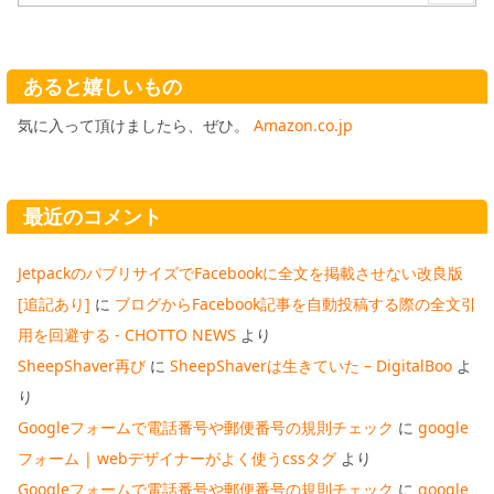
あると嬉しいもの
気に入って頂けましたら、ぜひ。
Amazon.co.jp
最近のコメント
JetpackのパブリサイズでFacebookに全文を掲載させない改良版
[追記あり]
に
ブログからFacebook記事を自動投稿する際の全文引
用を回避する - CHOTTO NEWS
より
SheepShaver再び
に
SheepShaverは生きていた – DigitalBoo
よ
り
Googleフォームで電話番号や郵便番号の規則チェック
に
google
フォーム | webデザイナーがよく使うcssタグ
より
Googleフォームで電話番号や郵便番号の規則チェック
に
google