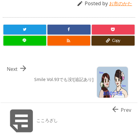
Posted by

お市のかた

Copy

Next
Smile Vol.93でも没![追記あり]


Prev
こころざし