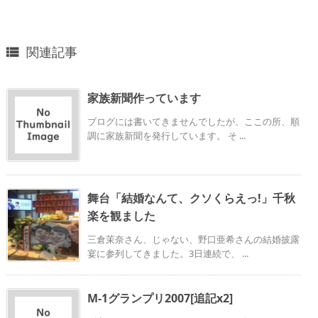
関連記事

家族新聞作っています
ブログには書いてきませんでしたが、ここの所、順
調に家族新聞を発行しています。 そ ...
舞台「結婚なんて、クソくらえっ!」千秋
楽を観ました
三倉茉奈さん、じゃない、野口亜希さんの結婚披露
宴に参列してきました。3日連続で、 ...
M-1グランプリ2007[追記x2]