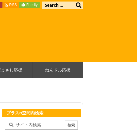

e
Feedly
RSS
だまさし応援
ねんドル応援
プラスα空間内検索