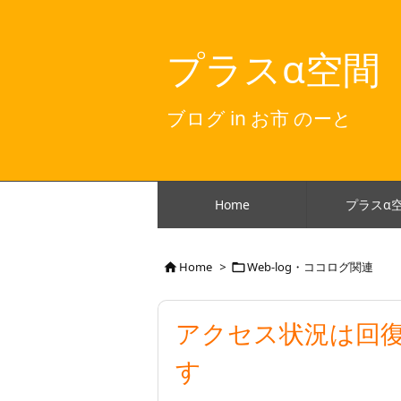
プラスα空間
ブログ in お市 のーと
Home
プラスα
Home
>
Web-log・ココログ関連


アクセス状況は回
す