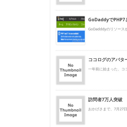
GoDaddyでPH
GoDadddyのリソー
ココログのアバタ
一年前に始まった、ココ
訪問者7万人突破
おかげさまで、7月27日