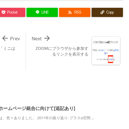

Pocket
LINE
RSS
Copy


Prev
Next
「ミニは
ZOOMにブラウザから参加す
るリンクを表示する
、ホームページ統合に向けて[追記あり]
色々ありました。 2011年の振り返り: プラスα空間 ...