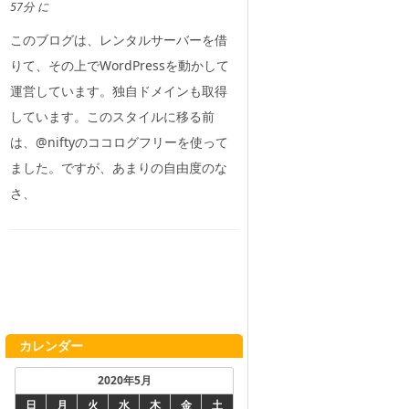
57分 に
このブログは、レンタルサーバーを借
りて、その上でWordPressを動かして
運営しています。独自ドメインも取得
しています。このスタイルに移る前
は、@niftyのココログフリーを使って
ました。ですが、あまりの自由度のな
さ、
カレンダー
2020年5月
日
月
火
水
木
金
土