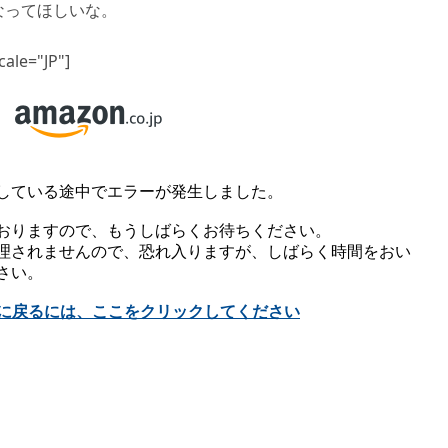
になってほしいな。
ale="JP"]