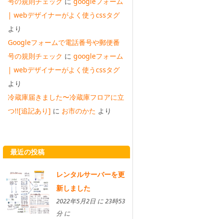
号の規則チェック
に
googleフォーム
| webデザイナーがよく使うcssタグ
より
Googleフォームで電話番号や郵便番
号の規則チェック
に
googleフォーム
| webデザイナーがよく使うcssタグ
より
冷蔵庫届きました〜冷蔵庫フロアに立
つ!![追記あり]
に
お市のかた
より
最近の投稿
レンタルサーバーを更
新しました
2022年5月2日 に 23時53
分 に