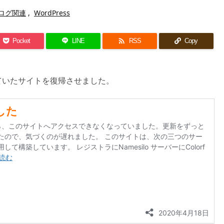
コログ関連
,
WordPress

Pocket
LINE
RSS
Copy
ていたサイトを復帰させました。