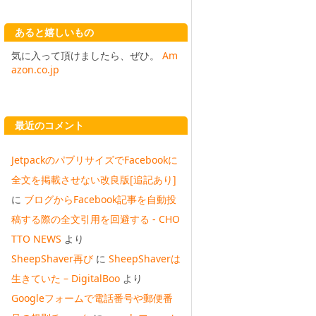
あると嬉しいもの
気に入って頂けましたら、ぜひ。
Am
azon.co.jp
最近のコメント
JetpackのパブリサイズでFacebookに
全文を掲載させない改良版[追記あり]
に
ブログからFacebook記事を自動投
稿する際の全文引用を回避する - CHO
TTO NEWS
より
SheepShaver再び
に
SheepShaverは
生きていた – DigitalBoo
より
Googleフォームで電話番号や郵便番