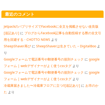
最近のコメント
JetpackのパブリサイズでFacebookに全文を掲載させない改良版
[追記あり]
に
ブログからFacebook記事を自動投稿する際の全文引
用を回避する - CHOTTO NEWS
より
SheepShaver再び
に
SheepShaverは生きていた – DigitalBoo
よ
り
Googleフォームで電話番号や郵便番号の規則チェック
に
google
フォーム | webデザイナーがよく使うcssタグ
より
Googleフォームで電話番号や郵便番号の規則チェック
に
google
フォーム | webデザイナーがよく使うcssタグ
より
冷蔵庫届きました〜冷蔵庫フロアに立つ!![追記あり]
に
お市のか
た
より