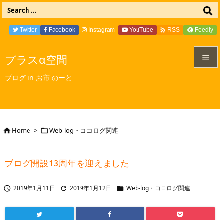

Twitter
Facebook
Instagram
YouTube
Feedly
RSS
プラスα空間


ブログ in お市 のーと
メニュ

サイド

Home
>
Web-log・ココログ関連


前へ

ブログ開設13周年を迎えました
次へ

2019年1月11日
2019年1月12日
Web-log・ココログ関連



検索