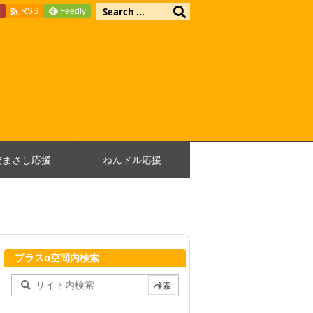

e
Feedly
RSS
だまさし応援
ねんドル応援
プラスα空間内検索