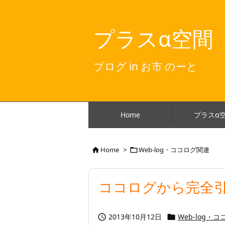
プラスα空間
ブログ in お市 のーと
Home
プラスα
Home
>
Web-log・ココログ関連


ココログから完全
2013年10月12日
Web-log・

