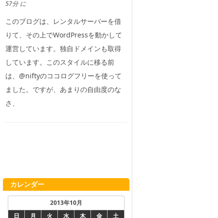
57分 に
このブログは、レンタルサーバーを借
りて、その上でWordPressを動かして
運営しています。独自ドメインも取得
しています。このスタイルに移る前
は、@niftyのココログフリーを使って
ました。ですが、あまりの自由度のな
さ、
カレンダー
2013年10月
日
月
火
水
木
金
土