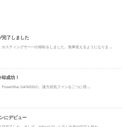
が完了しました
ホスティングサーバの移転をしました。無事使えるようになりま ...
D冷却成功！
werMac G4/MDDの、後方排気ファンを二つに増 ...
ョンにデビュー
完了した。そして、Yahoo!プレミアム会員の設定も終わ ...