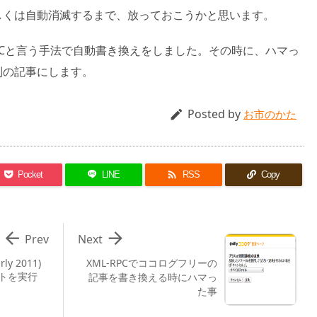
しくは自動消滅するまで、放っておこうかと思います。
RPCと言う手法で自動書き換えをしました。その時に、ハマっ
別の記事にします。
Posted by

お市のかた

Pocket
LINE
RSS
Copy


Prev
Next
rly 2011)
XML-RPCでココログフリーの
トを実行
記事を書き換える時にハマっ
た事