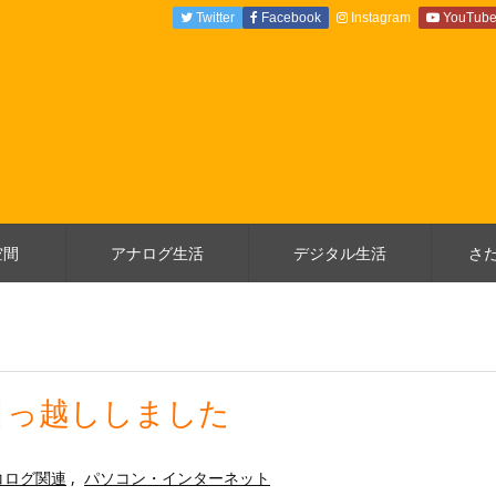
Twitter
Facebook
Instagram
YouTub
空間
アナログ生活
デジタル生活
さ
引っ越ししました
ココログ関連
,
パソコン・インターネット