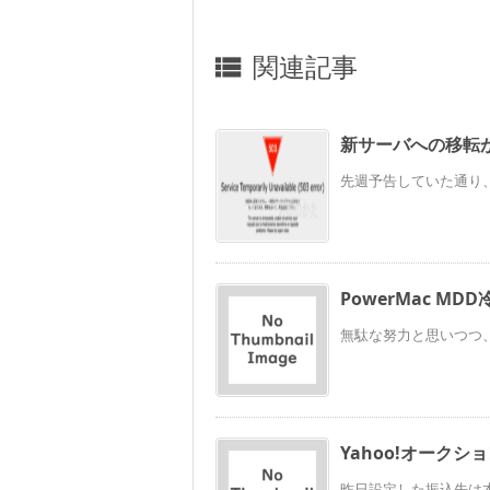
関連記事

新サーバへの移転
先週予告していた通り、
PowerMac MD
無駄な努力と思いつつ、Po
Yahoo!オークシ
昨日設定した振込先は本日