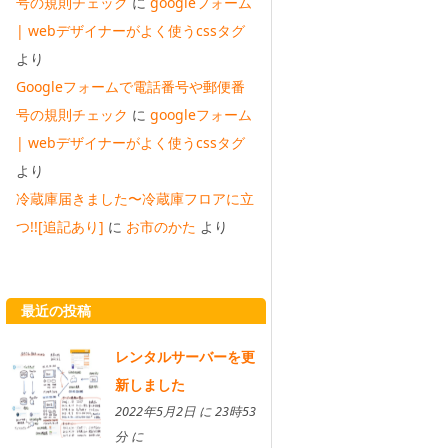
号の規則チェック
に
googleフォーム
| webデザイナーがよく使うcssタグ
より
Googleフォームで電話番号や郵便番
号の規則チェック
に
googleフォーム
| webデザイナーがよく使うcssタグ
より
冷蔵庫届きました〜冷蔵庫フロアに立
つ!![追記あり]
に
お市のかた
より
最近の投稿
レンタルサーバーを更
新しました
2022年5月2日 に 23時53
分 に