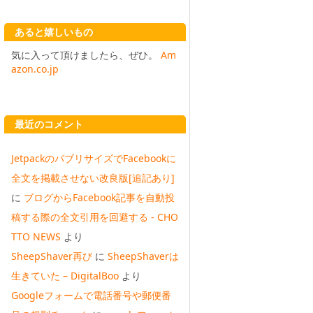
あると嬉しいもの
気に入って頂けましたら、ぜひ。
Am
azon.co.jp
最近のコメント
JetpackのパブリサイズでFacebookに
全文を掲載させない改良版[追記あり]
に
ブログからFacebook記事を自動投
稿する際の全文引用を回避する - CHO
TTO NEWS
より
SheepShaver再び
に
SheepShaverは
生きていた – DigitalBoo
より
Googleフォームで電話番号や郵便番