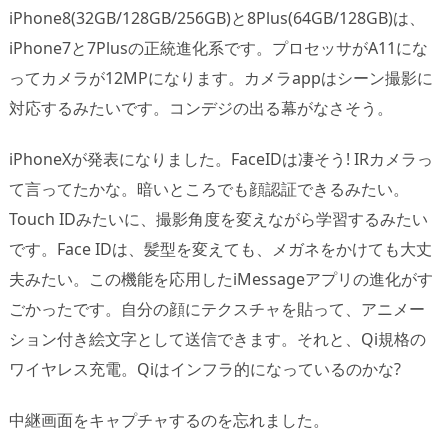
iPhone8(32GB/128GB/256GB)と8Plus(64GB/128GB)は、
iPhone7と7Plusの正統進化系です。プロセッサがA11にな
ってカメラが12MPになります。カメラappはシーン撮影に
対応するみたいです。コンデジの出る幕がなさそう。
iPhoneXが発表になりました。FaceIDは凄そう! IRカメラっ
て言ってたかな。暗いところでも顔認証できるみたい。
Touch IDみたいに、撮影角度を変えながら学習するみたい
です。Face IDは、髪型を変えても、メガネをかけても大丈
夫みたい。この機能を応用したiMessageアプリの進化がす
ごかったです。自分の顔にテクスチャを貼って、アニメー
ション付き絵文字として送信できます。それと、Qi規格の
ワイヤレス充電。Qiはインフラ的になっているのかな?
中継画面をキャプチャするのを忘れました。