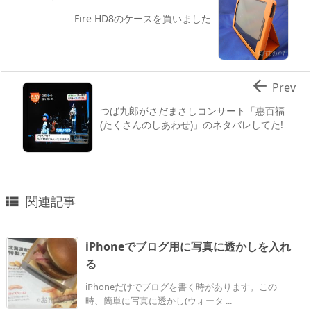
Fire HD8のケースを買いました

Prev
つば九郎がさだまさしコンサート「惠百福
(たくさんのしあわせ)」のネタバレしてた!
関連記事

iPhoneでブログ用に写真に透かしを入れ
る
iPhoneだけでブログを書く時があります。この
時、簡単に写真に透かし(ウォータ ...