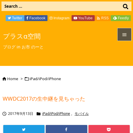

Twitter
Facebook
Instagram
YouTube
Feedly
RSS
プラスα空間


ブログ in お市 のーと
メニュ

サイド

Home
>
iPad/iPod/iPhone


前へ

WWDC2017の生中継を見ちゃった
次へ

2017年9月13日
iPad/iPod/iPhone
,
モバイル


検索