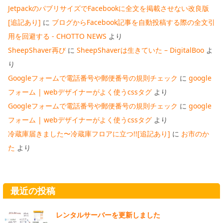
JetpackのパブリサイズでFacebookに全文を掲載させない改良版
[追記あり]
に
ブログからFacebook記事を自動投稿する際の全文引
用を回避する - CHOTTO NEWS
より
SheepShaver再び
に
SheepShaverは生きていた – DigitalBoo
よ
り
Googleフォームで電話番号や郵便番号の規則チェック
に
google
フォーム | webデザイナーがよく使うcssタグ
より
Googleフォームで電話番号や郵便番号の規則チェック
に
google
フォーム | webデザイナーがよく使うcssタグ
より
冷蔵庫届きました〜冷蔵庫フロアに立つ!![追記あり]
に
お市のか
た
より
最近の投稿
レンタルサーバーを更新しました