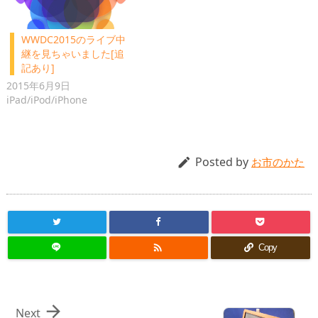
WWDC2015のライブ中
継を見ちゃいました[追
記あり]
2015年6月9日
iPad/iPod/iPhone
Posted by

お市のかた

Copy

Next