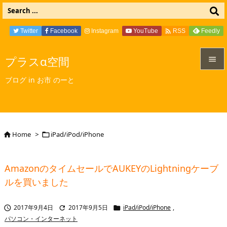

Twitter
Facebook
Instagram
YouTube
Feedly
RSS
プラスα空間


ブログ in お市 のーと
メニュ

サイド

Home
>
iPad/iPod/iPhone


前へ

AmazonのタイムセールでAUKEYのLightningケーブ
次へ
ルを買いました

検索
2017年9月4日
2017年9月5日
iPad/iPod/iPhone
,



パソコン・インターネット