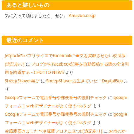
あると嬉しいもの
気に入って頂けましたら、ぜひ。
Amazon.co.jp
最近のコメント
JetpackのパブリサイズでFacebookに全文を掲載させない改良版
[追記あり]
に
ブログからFacebook記事を自動投稿する際の全文引
用を回避する - CHOTTO NEWS
より
SheepShaver再び
に
SheepShaverは生きていた – DigitalBoo
よ
り
Googleフォームで電話番号や郵便番号の規則チェック
に
google
フォーム | webデザイナーがよく使うcssタグ
より
Googleフォームで電話番号や郵便番号の規則チェック
に
google
フォーム | webデザイナーがよく使うcssタグ
より
冷蔵庫届きました〜冷蔵庫フロアに立つ!![追記あり]
に
お市のか