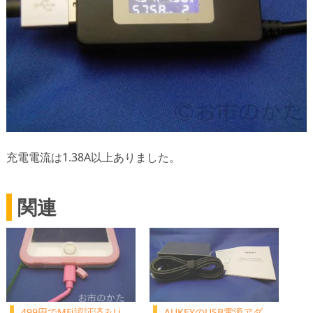
充電電流は1.38A以上ありました。
関連
499円でMFi認証済みLi
AUKEYのUSB電源アダ