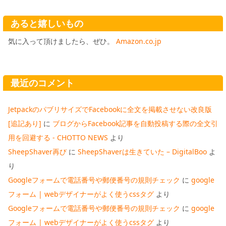
あると嬉しいもの
気に入って頂けましたら、ぜひ。
Amazon.co.jp
最近のコメント
JetpackのパブリサイズでFacebookに全文を掲載させない改良版
[追記あり]
に
ブログからFacebook記事を自動投稿する際の全文引
用を回避する - CHOTTO NEWS
より
SheepShaver再び
に
SheepShaverは生きていた – DigitalBoo
よ
り
Googleフォームで電話番号や郵便番号の規則チェック
に
google
フォーム | webデザイナーがよく使うcssタグ
より
Googleフォームで電話番号や郵便番号の規則チェック
に
google
フォーム | webデザイナーがよく使うcssタグ
より