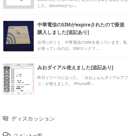
した。docomoからi ...
中華電信のSIMがexpireされたので新規
購入しました[追記あり]
台湾に行くと、中華電信のSIMを使っています。私
が使っているのは、SIMロックフ ...
みおダイアル使えました[追記あり]
昨日リリースになった、「みおふぉんダイアルアプ
リ」が使えました。 iPhone用 ...
ディスカッション
コメント一覧