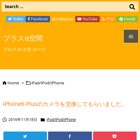

Twitter
Facebook
Instagram
YouTube
Feedly
RSS
プラスα空間


ブログ in お市 のーと
メニュ

サイド

Home
>
iPad/iPod/iPhone


前へ

iPhone6 Plusのカメラを交換してもらいました。
次へ

2016年11月18日
iPad/iPod/iPhone


検索