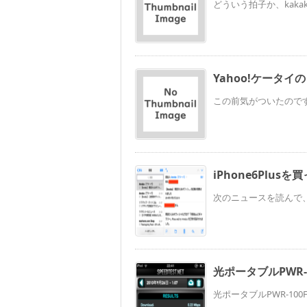
どういう拍子か、kaka
Yahoo!ケータイ
この前気がついたのですが、
iPhone6Plu
次のニュースを読んで、や
光ポータブルPWR-100
光ポータブルPWR-100