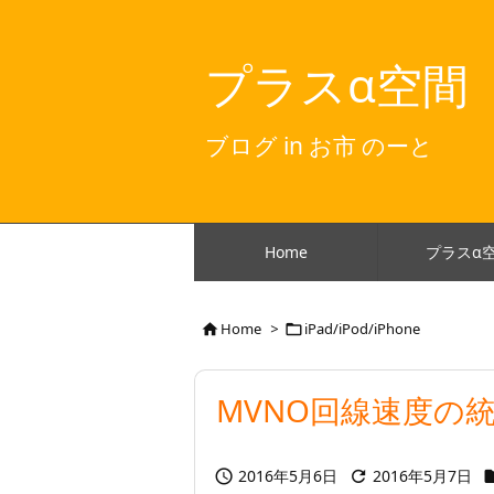
プラスα空間
ブログ in お市 のーと
Home
プラスα
Home
>
iPad/iPod/iPhone


MVNO回線速度の
2016年5月6日
2016年5月7日

