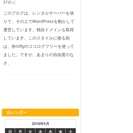
57分 に
このブログは、レンタルサーバーを借
りて、その上でWordPressを動かして
運営しています。独自ドメインも取得
しています。このスタイルに移る前
は、@niftyのココログフリーを使って
ました。ですが、あまりの自由度のな
さ、
カレンダー
2016年5月
日
月
火
水
木
金
土