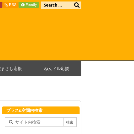

e
Feedly
RSS
だまさし応援
ねんドル応援
プラスα空間内検索