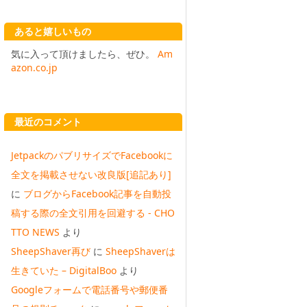
あると嬉しいもの
気に入って頂けましたら、ぜひ。
Am
azon.co.jp
最近のコメント
JetpackのパブリサイズでFacebookに
全文を掲載させない改良版[追記あり]
に
ブログからFacebook記事を自動投
稿する際の全文引用を回避する - CHO
TTO NEWS
より
SheepShaver再び
に
SheepShaverは
生きていた – DigitalBoo
より
Googleフォームで電話番号や郵便番