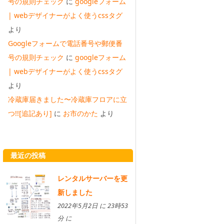
号の規則チェック
に
googleフォーム
| webデザイナーがよく使うcssタグ
より
Googleフォームで電話番号や郵便番
号の規則チェック
に
googleフォーム
| webデザイナーがよく使うcssタグ
より
冷蔵庫届きました〜冷蔵庫フロアに立
つ!![追記あり]
に
お市のかた
より
最近の投稿
レンタルサーバーを更
新しました
2022年5月2日 に 23時53
分 に