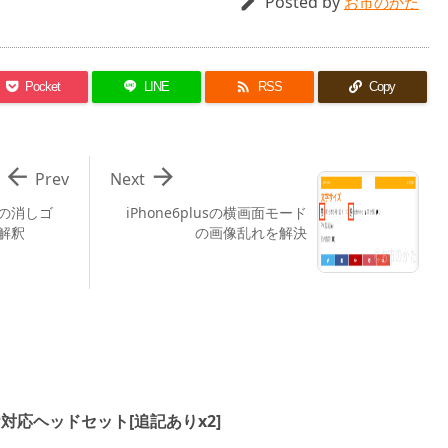
Posted by

お市のかた

Pocket
LINE
RSS
Copy


Prev
Next
の消しゴ
iPhone6plusの横画面モード
解釈
の画像乱れを解決
P対応ヘッドセット[追記ありx2]