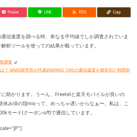

Pocket
LINE
RSS
Copy
の通信速度を調べる時、単なる平均値でしか調査されていま
計解析ツールを使っての結果が載っています。
速度調査
は？ MMD研究所が代表的MVNO 10社の通信速度を都市別と時間別
助かります。うーん、Freetelと楽天モバイルが良いの
な。昼休み頃のIIJmioって、めっちゃ遅いからなぁ〜。私は、こ
0kモード(クーポンoff)で通信しています。
ale="JP"]