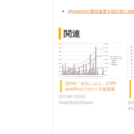
iPhone5sの通信速度を統計的に比較
関連
IIJmio「みおふぉん」のiPh
one6Plusでの1ヶ月使用量
2015年1月9日
iPad/iPod/iPhone
20
iP