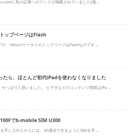
ku.comに私の記事へのリンクが掲載されていました(価 ...
のトップページはFlash
Yahoo!ケータイのトップページはFlashなのです ...
sを買ったら、ほとんど初代iPadを使わなくなりました
っぱりと思いました。 ビデオなどのコンテンツ閲覧はiPa ...
Fでb-mobile SIM U300
Fを手に入れたからには、3G通信できるようにSIMを手 ...