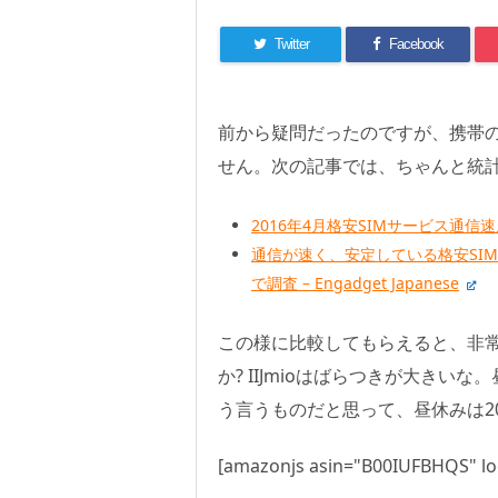
Twitter
Facebook
前から疑問だったのですが、携帯
せん。次の記事では、ちゃんと統
2016年4月格安SIMサービス通信
通信が速く、安定している格安SIM
で調査 – Engadget Japanese
この様に比較してもらえると、非常に
か? IIJmioはばらつきが大きい
う言うものだと思って、昼休みは20
[amazonjs asin="B00IUFBHQS" loc