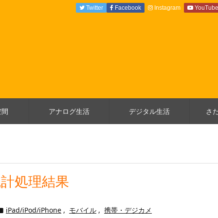
Twitter
Facebook
Instagram
YouTub
空間
アナログ生活
デジタル生活
さ
統計処理結果
iPad/iPod/iPhone
,
モバイル
,
携帯・デジカメ
