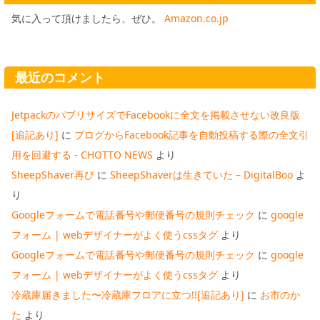
気に入って頂けましたら、ぜひ。
Amazon.co.jp
最近のコメント
JetpackのパブリサイズでFacebookに全文を掲載させない改良版
[追記あり]
に
ブログからFacebook記事を自動投稿する際の全文引
用を回避する - CHOTTO NEWS
より
SheepShaver再び
に
SheepShaverは生きていた – DigitalBoo
よ
り
Googleフォームで電話番号や郵便番号の規則チェック
に
google
フォーム | webデザイナーがよく使うcssタグ
より
Googleフォームで電話番号や郵便番号の規則チェック
に
google
フォーム | webデザイナーがよく使うcssタグ
より
冷蔵庫届きました〜冷蔵庫フロアに立つ!![追記あり]
に
お市のか
た
より