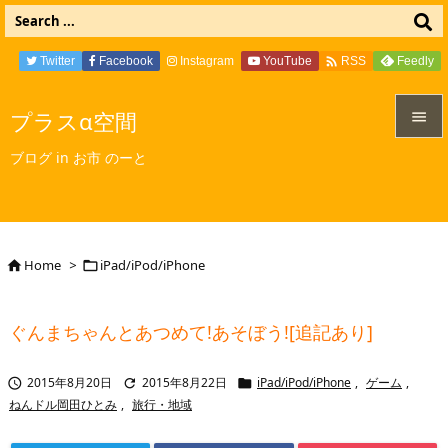

Twitter
Facebook
Instagram
YouTube
Feedly
RSS
プラスα空間


ブログ in お市 のーと
メニュ

サイド

Home
>
iPad/iPod/iPhone


前へ

ぐんまちゃんとあつめて!あそぼう![追記あり]
次へ

2015年8月20日
2015年8月22日
iPad/iPod/iPhone
,
ゲーム
,



検索
ねんドル岡田ひとみ
,
旅行・地域