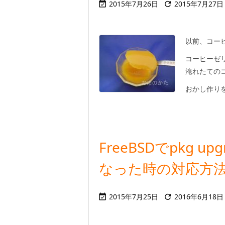
2015年7月26日
2015年7月27日


以前、コー
コーヒーゼリー
淹れたての
おかし作りを
FreeBSDでpkg u
なった時の対応方法
2015年7月25日
2016年6月18日

