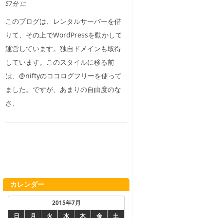
57分 に
このブログは、レンタルサーバーを借
りて、その上でWordPressを動かして
運営しています。独自ドメインも取得
しています。このスタイルに移る前
は、@niftyのココログフリーを使って
ました。ですが、あまりの自由度のな
さ、
カレンダー
2015年7月
日
月
火
水
木
金
土