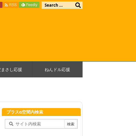

e
Feedly
RSS
だまさし応援
ねんドル応援
プラスα空間内検索