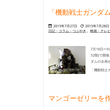
「機動戦士ガンダ
2015年7月27日
2015年7月28日


日記・コラム・つぶやき
,
映画・テレ
7月18日〜
52階)で
ダムの企画
「機動戦士ガン
マンゴーゼリーを