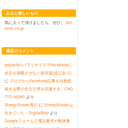
あると嬉しいもの
気に入って頂けましたら、ぜひ。
Am
azon.co.jp
最近のコメント
JetpackのパブリサイズでFacebookに
全文を掲載させない改良版[追記あり]
に
ブログからFacebook記事を自動投
稿する際の全文引用を回避する - CHO
TTO NEWS
より
SheepShaver再び
に
SheepShaverは
生きていた – DigitalBoo
より
Googleフォームで電話番号や郵便番