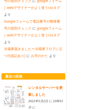
号の規則チェック
に
googleフォーム
| webデザイナーがよく使うcssタグ
より
Googleフォームで電話番号や郵便番
号の規則チェック
に
googleフォーム
| webデザイナーがよく使うcssタグ
より
冷蔵庫届きました〜冷蔵庫フロアに立
つ!![追記あり]
に
お市のかた
より
最近の投稿
レンタルサーバーを更
新しました
2022年5月2日 に 23時53
分 に