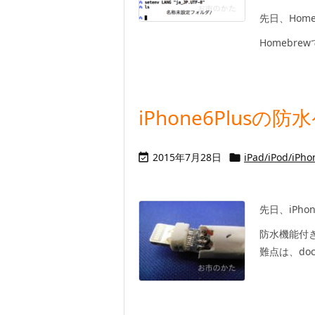
先日、Hom
Homebre
iPhone6Plusの
2015年7月28日
iPad/iPod/iPho


先日、iPh
防水機能付きi
難点は、do