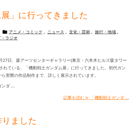
ム展」に行ってきました
アニメ・コミック
,
ニュース
,
文化・芸術
,
旅行・地域
,

ビ・ラジオ
9月27日、森アーツセンターギャラリー(東京・六本木ヒルズ森タワー
開催されている、「機動戦士ガンダム展」に行ってきました。初代ガン
から実際の作品制作まで、詳しく展示されています。
ダ ...
記事を読む
「機動戦士ガンダ ...
作りました