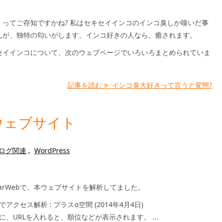
」ってご存知ですかね? 私はセキセイインコのインコ臭しか嗅いだ事
んが、独特の匂いがします。インコ好きの人なら、癒されます。
セイインコについて、次のウェブページでいろいろまとめられていま
記事を読む
インコ臭大好きって言うと変態?
ウェブサイト
コログ関連
,
WordPress
ilarWebで、本ウェブサイトを解析してました。
ebでアクセス解析 : プラスα空間 (2014年4月4日)
Webに、URLを入れると、順位などが表示されます。 ...