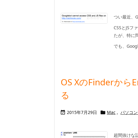
つい最近、G
CSSとJS
たが、特に
でも、Google 
OS XのFinder
る
2015年7月29日
Mac
,
パソコン


超間抜けな