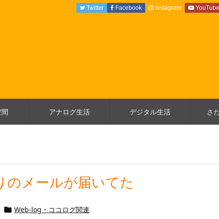
Twitter
Facebook
Instagram
YouTub
空間
アナログ生活
デジタル生活
さ
叱りのメールが届いてた
Web-log・ココログ関連
