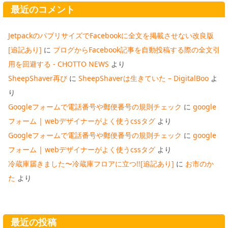
最近のコメント
JetpackのパブリサイズでFacebookに全文を掲載させない改良版
[追記あり]
に
ブログからFacebook記事を自動投稿する際の全文引
用を回避する - CHOTTO NEWS
より
SheepShaver再び
に
SheepShaverは生きていた – DigitalBoo
よ
り
Googleフォームで電話番号や郵便番号の規則チェック
に
google
フォーム | webデザイナーがよく使うcssタグ
より
Googleフォームで電話番号や郵便番号の規則チェック
に
google
フォーム | webデザイナーがよく使うcssタグ
より
冷蔵庫届きました〜冷蔵庫フロアに立つ!![追記あり]
に
お市のか
た
より
最近の投稿