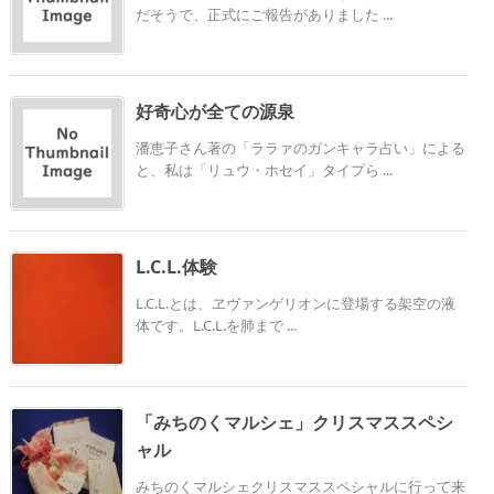
だそうで、正式にご報告がありました ...
好奇心が全ての源泉
潘恵子さん著の「ララァのガンキャラ占い」による
と、私は「リュウ・ホセイ」タイプら ...
L.C.L.体験
L.C.L.とは、ヱヴァンゲリオンに登場する架空の液
体です。L.C.L.を肺まで ...
「みちのくマルシェ」クリスマススペシ
ャル
みちのくマルシェクリスマススペシャルに行って来