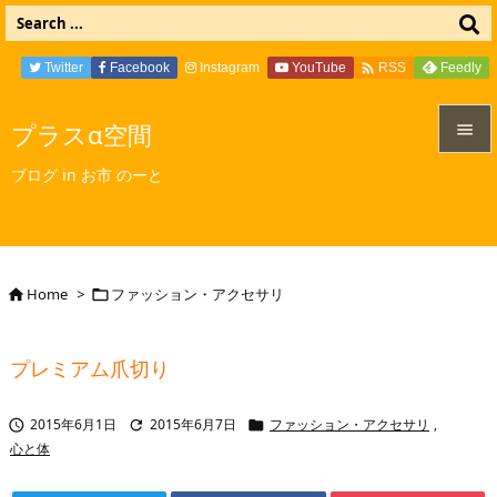

Twitter
Facebook
Instagram
YouTube
Feedly
RSS
プラスα空間


ブログ in お市 のーと
メニュ

サイド

Home
>
ファッション・アクセサリ


前へ

プレミアム爪切り
次へ

2015年6月1日
2015年6月7日
ファッション・アクセサリ
,



検索
心と体