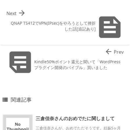

Next

QNAP TS412でVPN(IPsec)をやろうとして挫折
した話[追記あり]


Prev
Kindle50%ポイント還元と聞いて「WordPress
プラグイン開発のバイブル」買いました
関連記事

三倉佳奈さんのおめでたに関しまして
三倉佳奈さんが、おめでただそうです。妊娠5ヶ月