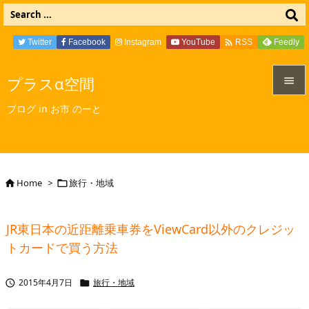

Twitter
Facebook
Instagram
YouTube
Feedly
RSS
プラスα空間


ブログ in お市 のーと
メニュ

サイド

Home
>
旅行・地域


前へ

JR東日本の近距離乗車券をViewCard以外のクレジッ
次へ
トカードで買う方法

検索
2015年4月7日
旅行・地域

