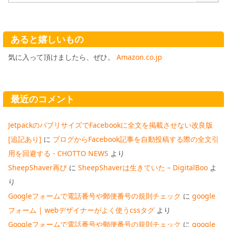
あると嬉しいもの
気に入って頂けましたら、ぜひ。
Amazon.co.jp
最近のコメント
JetpackのパブリサイズでFacebookに全文を掲載させない改良版
[追記あり]
に
ブログからFacebook記事を自動投稿する際の全文引
用を回避する - CHOTTO NEWS
より
SheepShaver再び
に
SheepShaverは生きていた – DigitalBoo
よ
り
Googleフォームで電話番号や郵便番号の規則チェック
に
google
フォーム | webデザイナーがよく使うcssタグ
より
Googleフォームで電話番号や郵便番号の規則チェック
に
google