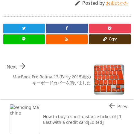
Posted by

お市のかた

Copy

Next
MacBook Pro Retina 13 (Early 2015)用の
キーボードカバーを買いました

Prev
How to buy a short distance ticket of JR
East with a credit card[Edited]