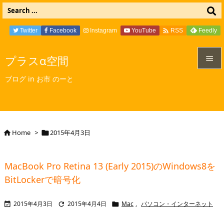

Twitter
Facebook
Instagram
YouTube
Feedly
RSS
プラスα空間


ブログ in お市 のーと
メニュ

サイド

Home
>
2015年4月3日


前へ

MacBook Pro Retina 13 (Early 2015)のWindows8を
次へ
BitLockerで暗号化

検索
2015年4月3日
2015年4月4日
Mac
,
パソコン・インターネット


