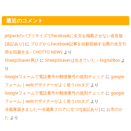
最近のコメント
JetpackのパブリサイズでFacebookに全文を掲載させない改良版
[追記あり]
に
ブログからFacebook記事を自動投稿する際の全文引
用を回避する - CHOTTO NEWS
より
SheepShaver再び
に
SheepShaverは生きていた – DigitalBoo
よ
り
Googleフォームで電話番号や郵便番号の規則チェック
に
google
フォーム | webデザイナーがよく使うcssタグ
より
Googleフォームで電話番号や郵便番号の規則チェック
に
google
フォーム | webデザイナーがよく使うcssタグ
より
冷蔵庫届きました〜冷蔵庫フロアに立つ!![追記あり]
に
お市のか
た
より