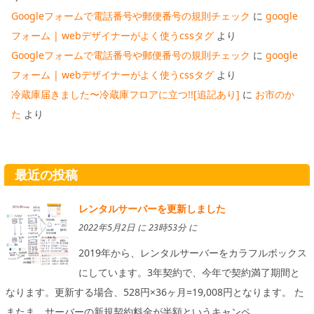
Googleフォームで電話番号や郵便番号の規則チェック
に
google
フォーム | webデザイナーがよく使うcssタグ
より
Googleフォームで電話番号や郵便番号の規則チェック
に
google
フォーム | webデザイナーがよく使うcssタグ
より
冷蔵庫届きました〜冷蔵庫フロアに立つ!![追記あり]
に
お市のか
た
より
最近の投稿
レンタルサーバーを更新しました
2022年5月2日 に 23時53分 に
2019年から、レンタルサーバーをカラフルボックス
にしています。3年契約で、今年で契約満了期間と
なります。更新する場合、528円×36ヶ月=19,008円となります。 た
またま、サーバーの新規契約料金が半額というキャンペ