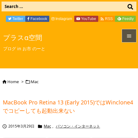

Twitter
Facebook
Instagram
YouTube
Feedly
RSS
プラスα空間


ブログ in お市 のーと
メニュ

サイド

Home
>
Mac


前へ

MacBook Pro Retina 13 (Early 2015)ではWinclone4
次へ
でコピーしても起動出来ない

検索
2015年3月29日
Mac
,
パソコン・インターネット

