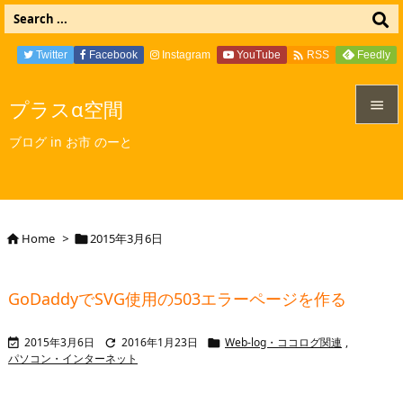

Twitter
Facebook
Instagram
YouTube
Feedly
RSS
プラスα空間


ブログ in お市 のーと
メニュ

サイド

Home
>
2015年3月6日


前へ

GoDaddyでSVG使用の503エラーページを作る
次へ

2015年3月6日
2016年1月23日
Web-log・ココログ関連
,



検索
パソコン・インターネット