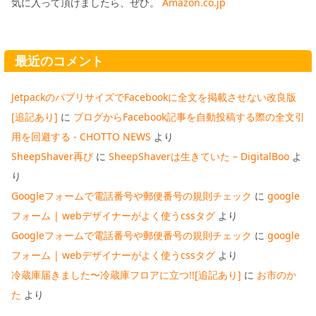
気に入って頂けましたら、ぜひ。
Amazon.co.jp
最近のコメント
JetpackのパブリサイズでFacebookに全文を掲載させない改良版
[追記あり]
に
ブログからFacebook記事を自動投稿する際の全文引
用を回避する - CHOTTO NEWS
より
SheepShaver再び
に
SheepShaverは生きていた – DigitalBoo
よ
り
Googleフォームで電話番号や郵便番号の規則チェック
に
google
フォーム | webデザイナーがよく使うcssタグ
より
Googleフォームで電話番号や郵便番号の規則チェック
に
google
フォーム | webデザイナーがよく使うcssタグ
より
冷蔵庫届きました〜冷蔵庫フロアに立つ!![追記あり]
に
お市のか
た
より