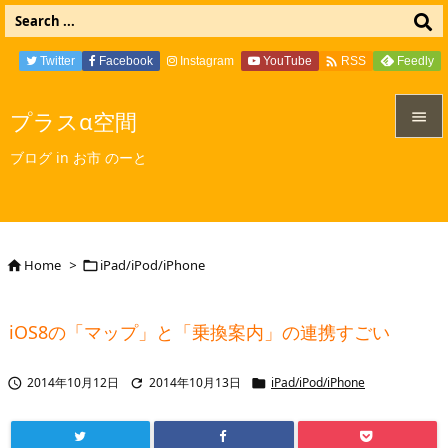

Twitter
Facebook
Instagram
YouTube
Feedly
RSS
プラスα空間


ブログ in お市 のーと
メニュ

サイド

Home
>
iPad/iPod/iPhone


前へ

iOS8の「マップ」と「乗換案内」の連携すごい
次へ

2014年10月12日
2014年10月13日
iPad/iPod/iPhone



検索