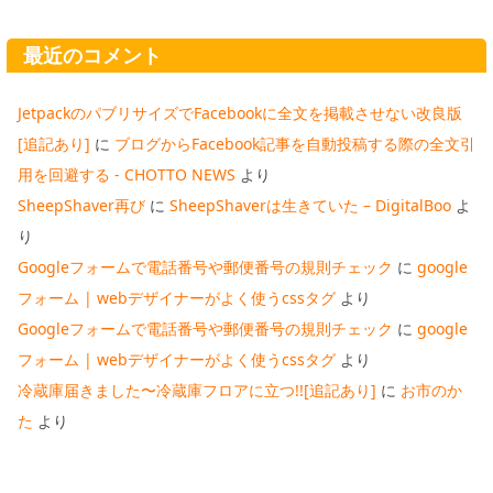
最近のコメント
JetpackのパブリサイズでFacebookに全文を掲載させない改良版
[追記あり]
に
ブログからFacebook記事を自動投稿する際の全文引
用を回避する - CHOTTO NEWS
より
SheepShaver再び
に
SheepShaverは生きていた – DigitalBoo
よ
り
Googleフォームで電話番号や郵便番号の規則チェック
に
google
フォーム | webデザイナーがよく使うcssタグ
より
Googleフォームで電話番号や郵便番号の規則チェック
に
google
フォーム | webデザイナーがよく使うcssタグ
より
冷蔵庫届きました〜冷蔵庫フロアに立つ!![追記あり]
に
お市のか
た
より