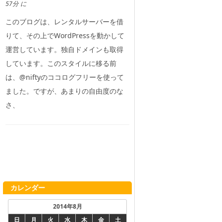
57分 に
このブログは、レンタルサーバーを借
りて、その上でWordPressを動かして
運営しています。独自ドメインも取得
しています。このスタイルに移る前
は、@niftyのココログフリーを使って
ました。ですが、あまりの自由度のな
さ、
カレンダー
2014年8月
日
月
火
水
木
金
土