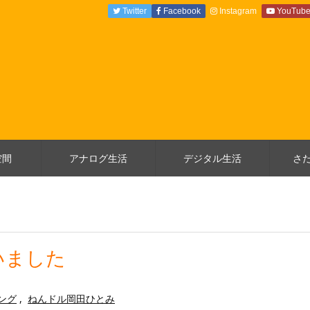
Twitter
Facebook
Instagram
YouTub
空間
アナログ生活
デジタル生活
さ
いました
ング
,
ねんドル岡田ひとみ