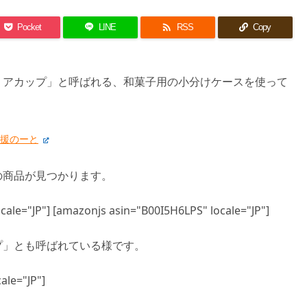

Pocket
LINE
RSS
Copy
ミアカップ」と呼ばれる、和菓子用の小分けケースを使って
応援のーと
の商品が見つかります。
ale="JP"] [amazonjs asin="B00I5H6LPS" locale="JP"]
プ」とも呼ばれている様です。
ale="JP"]