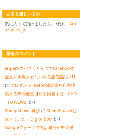
あると嬉しいもの
気に入って頂けましたら、ぜひ。
Am
azon.co.jp
最近のコメント
JetpackのパブリサイズでFacebookに
全文を掲載させない改良版[追記あり]
に
ブログからFacebook記事を自動投
稿する際の全文引用を回避する - CHO
TTO NEWS
より
SheepShaver再び
に
SheepShaverは
生きていた – DigitalBoo
より
Googleフォームで電話番号や郵便番