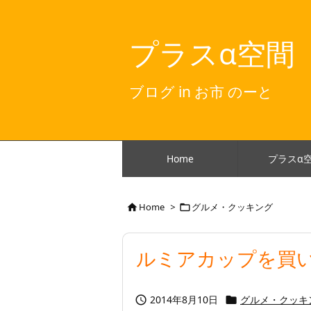
プラスα空間
ブログ in お市 のーと
Home
プラスα
Home
>
グルメ・クッキング


ルミアカップを買
2014年8月10日
グルメ・クッキ

