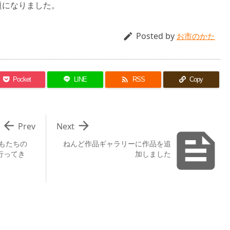
題になりました。
Posted by

お市のかた

Pocket
LINE
RSS
Copy


Prev
Next

もたちの
ねんど作品ギャラリーに作品を追
行ってき
加しました