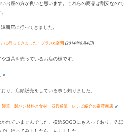
白い台座の方が良いと思います。これらの商品は割安なので
す。
富澤商店に行ってきました。
」に行ってきました : プラスα空間
(2014年8月4日)
材や道具を売っているお店の様です。
店
ており、店頭販売をしている事も知りました。
: ｜製菓・製パン材料と食材・器具通販・レシピ紹介の富澤商店
かれていませんでした。横浜SOGOにも入っており、先ほ
いでに行ってみましたら、ありました。