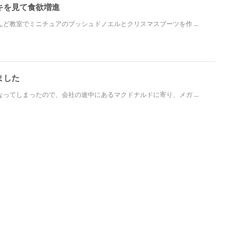
キを見て食欲増進
ど教室でミニチュアのブッシュドノエルとクリスマスブーツを作 ...
ました
ってしまったので、会社の途中にあるマクドナルドに寄り、メガ ...