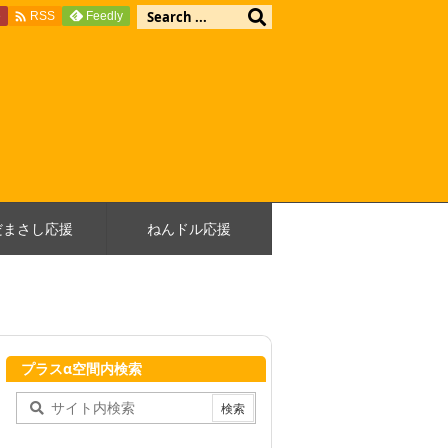

e
Feedly
RSS
だまさし応援
ねんドル応援
プラスα空間内検索