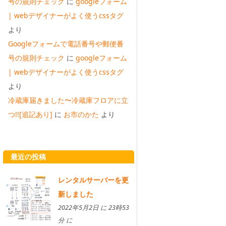
号の規則チェック
に
googleフォーム
| webデザイナーがよく使うcssタグ
より
Googleフォームで電話番号や郵便番
号の規則チェック
に
googleフォーム
| webデザイナーがよく使うcssタグ
より
冷蔵庫届きました〜冷蔵庫フロアに立
つ!![追記あり]
に
お市のかた
より
最近の投稿
レンタルサーバーを更
新しました
2022年5月2日 に 23時53
分 に