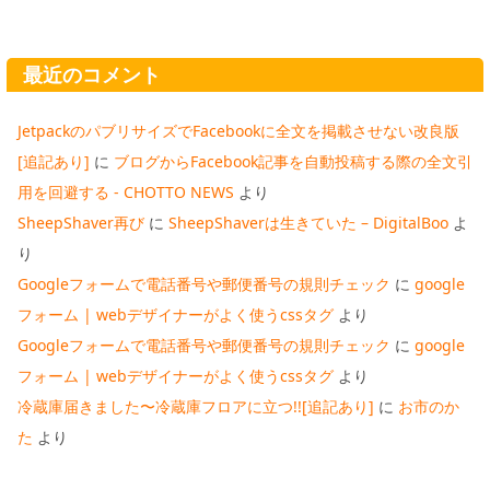
最近のコメント
JetpackのパブリサイズでFacebookに全文を掲載させない改良版
[追記あり]
に
ブログからFacebook記事を自動投稿する際の全文引
用を回避する - CHOTTO NEWS
より
SheepShaver再び
に
SheepShaverは生きていた – DigitalBoo
よ
り
Googleフォームで電話番号や郵便番号の規則チェック
に
google
フォーム | webデザイナーがよく使うcssタグ
より
Googleフォームで電話番号や郵便番号の規則チェック
に
google
フォーム | webデザイナーがよく使うcssタグ
より
冷蔵庫届きました〜冷蔵庫フロアに立つ!![追記あり]
に
お市のか
た
より