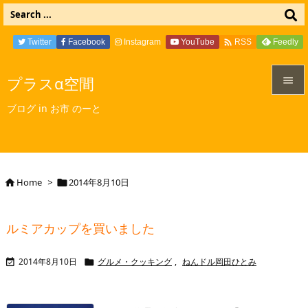

Twitter
Facebook
Instagram
YouTube
Feedly
RSS
プラスα空間


ブログ in お市 のーと
メニュ

サイド

Home
>
2014年8月10日


前へ

ルミアカップを買いました
次へ

2014年8月10日
グルメ・クッキング
,
ねんドル岡田ひとみ


検索