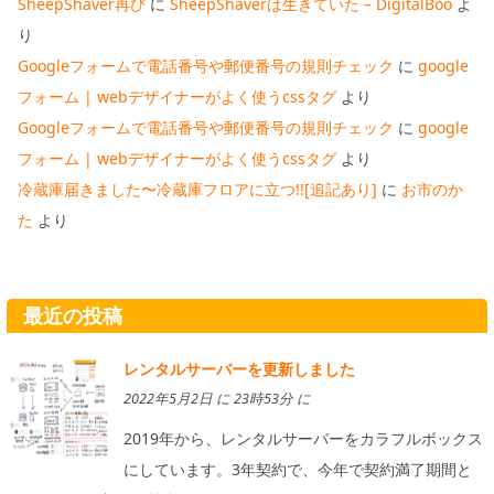
SheepShaver再び
に
SheepShaverは生きていた – DigitalBoo
よ
り
Googleフォームで電話番号や郵便番号の規則チェック
に
google
フォーム | webデザイナーがよく使うcssタグ
より
Googleフォームで電話番号や郵便番号の規則チェック
に
google
フォーム | webデザイナーがよく使うcssタグ
より
冷蔵庫届きました〜冷蔵庫フロアに立つ!![追記あり]
に
お市のか
た
より
最近の投稿
レンタルサーバーを更新しました
2022年5月2日 に 23時53分 に
2019年から、レンタルサーバーをカラフルボックス
にしています。3年契約で、今年で契約満了期間と