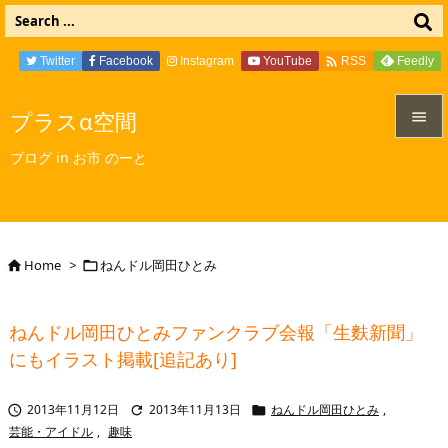

Twitter
Facebook
Instagram
YouTube
Feedly
RSS
プラスα空間


ブログ in お市 のーと
メニュ

サイド

Home
>
ねんドル岡田ひとみ


前へ

ねんドル岡田ひとみファンクラブ会報「生麩新聞」
次へ
にもイラスト掲載[追記あり]

検索
2013年11月12日
2013年11月13日
ねんドル岡田ひとみ
,



芸能・アイドル
,
趣味