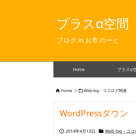
プラスα空間
ブログ in お市 のーと
Home
プラスα
Home
>
Web-log・ココログ関連


WordPressダウン
2014年4月13日
Web-log・コ

