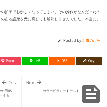
かの拍子でおかしくなってしまい、その操作がなんだったの
りのある設定を元に戻しても解決しませんでした。本当に、
Posted by

お市のかた

Pocket
LINE
RSS
Copy


Prev
Next

ows用JIS
カラーピラミッドテスト
用する