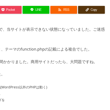

Pocket
LINE
RSS
Copy
0頃まで、当サイトが表示できない状態になっていました。ご迷惑
ーマのfunction.phpの記載による複合でした。
時間かかりました。商用サイトだったら、大問題ですね。
た。
rdPress以外のPHPは動く)
認
ダを