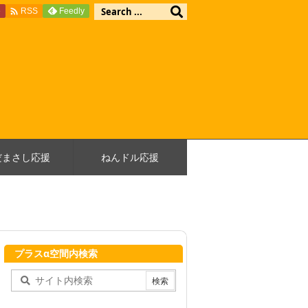

e
Feedly
RSS
だまさし応援
ねんドル応援
プラスα空間内検索