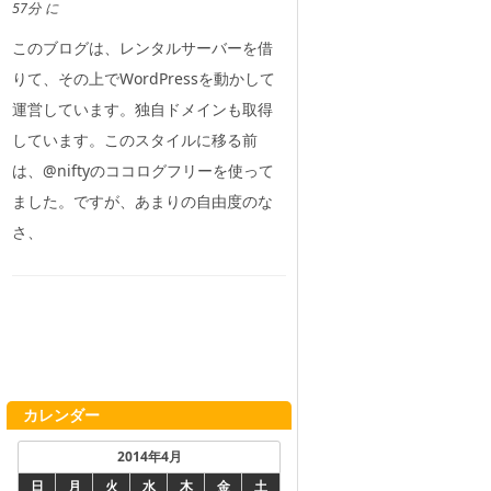
57分 に
このブログは、レンタルサーバーを借
りて、その上でWordPressを動かして
運営しています。独自ドメインも取得
しています。このスタイルに移る前
は、@niftyのココログフリーを使って
ました。ですが、あまりの自由度のな
さ、
カレンダー
2014年4月
日
月
火
水
木
金
土