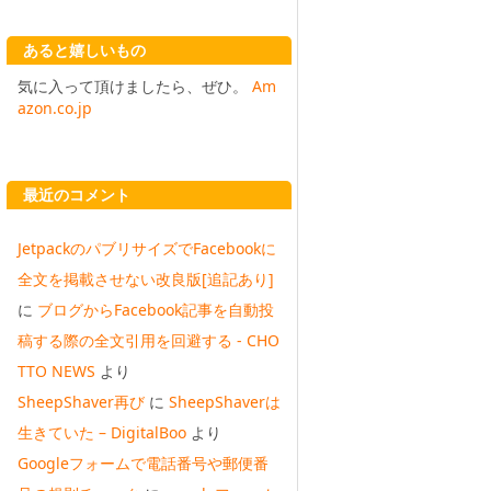
あると嬉しいもの
気に入って頂けましたら、ぜひ。
Am
azon.co.jp
最近のコメント
JetpackのパブリサイズでFacebookに
全文を掲載させない改良版[追記あり]
に
ブログからFacebook記事を自動投
稿する際の全文引用を回避する - CHO
TTO NEWS
より
SheepShaver再び
に
SheepShaverは
生きていた – DigitalBoo
より
Googleフォームで電話番号や郵便番