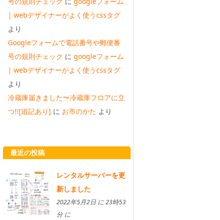
号の規則チェック
に
googleフォーム
| webデザイナーがよく使うcssタグ
より
Googleフォームで電話番号や郵便番
号の規則チェック
に
googleフォーム
| webデザイナーがよく使うcssタグ
より
冷蔵庫届きました〜冷蔵庫フロアに立
つ!![追記あり]
に
お市のかた
より
最近の投稿
レンタルサーバーを更
新しました
2022年5月2日 に 23時53
分 に