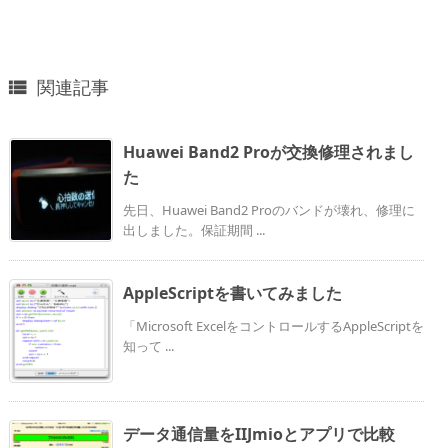
関連記事

Huawei Band2 Proが交換修理されまし
た
先日、Huawei Band2 Proのバンドが壊れ、修理に
出しました。保証期間 ...
AppleScriptを書いてみました
「Microsoft ExcelをコントロールするAppleScriptを
知って ...
データ通信量をIIJmioとアプリで比較