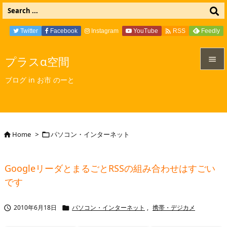

Twitter
Facebook
Instagram
YouTube
Feedly
RSS
プラスα空間


ブログ in お市 のーと
メニュ

サイド

Home
>
パソコン・インターネット


前へ

GoogleリーダとまるごとRSSの組み合わせはすごい
次へ
です

検索
2010年6月18日
パソコン・インターネット
,
携帯・デジカメ

