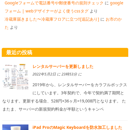
Googleフォームで電話番号や郵便番号の規則チェック
に
google
フォーム | webデザイナーがよく使うcssタグ
より
冷蔵庫届きました〜冷蔵庫フロアに立つ!![追記あり]
に
お市のか
た
より
最近の投稿
レンタルサーバーを更新しました
2022年5月2日 に 23時53分 に
2019年から、レンタルサーバーをカラフルボックス
にしています。3年契約で、今年で契約満了期間と
なります。更新する場合、528円×36ヶ月=19,008円となります。 た
またま、サーバーの新規契約料金が半額というキャンペ
iPad ProのMagic Keyboardを防水加工しました