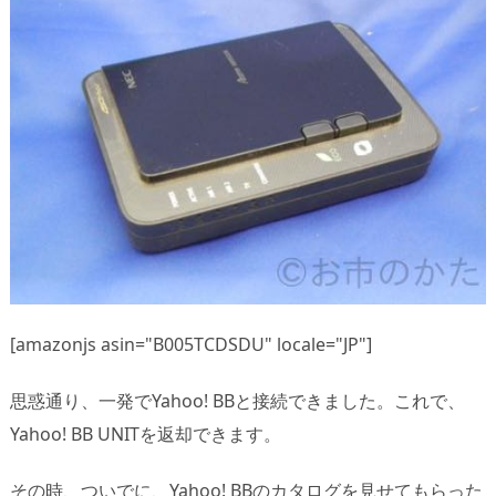
[amazonjs asin="B005TCDSDU" locale="JP"]
思惑通り、一発でYahoo! BBと接続できました。これで、
Yahoo! BB UNITを返却できます。
その時、ついでに、Yahoo! BBのカタログを見せてもらった