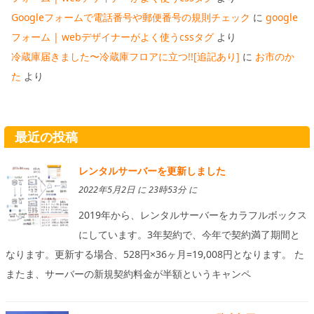
Googleフォームで電話番号や郵便番号の規則チェック
に
google
フォーム | webデザイナーがよく使うcssタグ
より
冷蔵庫届きました〜冷蔵庫フロアに立つ!![追記あり]
に
お市のか
た
より
最近の投稿
レンタルサーバーを更新しました
2022年5月2日 に 23時53分 に
2019年から、レンタルサーバーをカラフルボックス
にしています。3年契約で、今年で契約満了期間と
なります。更新する場合、528円×36ヶ月=19,008円となります。 た
またま、サーバーの新規契約料金が半額というキャンペ