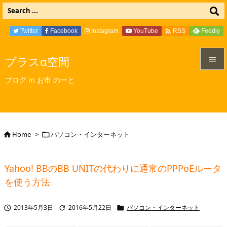

Twitter
Facebook
Instagram
YouTube
Feedly
RSS
プラスα空間


ブログ in お市 のーと
メニュ

サイド

Home
>
パソコン・インターネット


前へ

Yahoo! BBのBB UNITの代わりに通常のPPPoEルータ
次へ
を使う方法

検索
2013年5月3日
2016年5月22日
パソコン・インターネット


