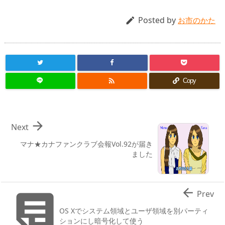
Posted by

お市のかた

Copy

Next
マナ★カナファンクラブ会報Vol.92が届き
ました


Prev
OS Xでシステム領域とユーザ領域を別パーティ
ションにし暗号化して使う