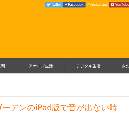
Twitter
Facebook
Instagram
YouTub
空間
アナログ生活
デジタル生活
さ
ーデンのiPad版で音が出ない時