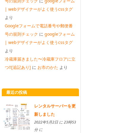
号の規則チェック
に
googleフォーム
| webデザイナーがよく使うcssタグ
より
Googleフォームで電話番号や郵便番
号の規則チェック
に
googleフォーム
| webデザイナーがよく使うcssタグ
より
冷蔵庫届きました〜冷蔵庫フロアに立
つ!![追記あり]
に
お市のかた
より
最近の投稿
レンタルサーバーを更
新しました
2022年5月2日 に 23時53
分 に