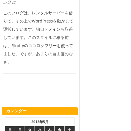
57分 に
このブログは、レンタルサーバーを借
りて、その上でWordPressを動かして
運営しています。独自ドメインも取得
しています。このスタイルに移る前
は、@niftyのココログフリーを使って
ました。ですが、あまりの自由度のな
さ、
カレンダー
2013年5月
日
月
火
水
木
金
土