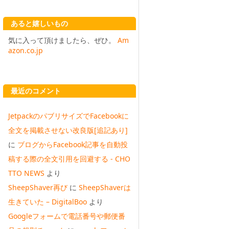
あると嬉しいもの
気に入って頂けましたら、ぜひ。
Am
azon.co.jp
最近のコメント
JetpackのパブリサイズでFacebookに
全文を掲載させない改良版[追記あり]
に
ブログからFacebook記事を自動投
稿する際の全文引用を回避する - CHO
TTO NEWS
より
SheepShaver再び
に
SheepShaverは
生きていた – DigitalBoo
より
Googleフォームで電話番号や郵便番