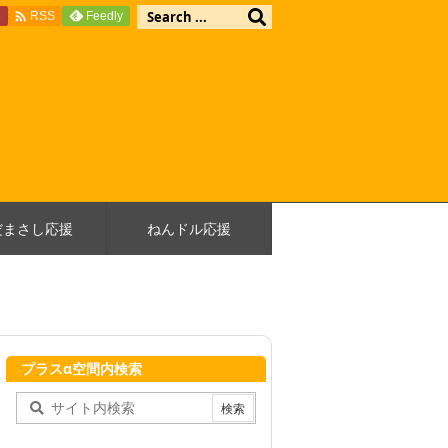

e
Feedly
RSS
だまさし応援
ねんドル応援
プラスα空間内検索