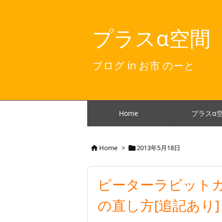
プラスα空間
ブログ in お市 のーと
Home
プラスα
Home
>
2013年5月18日


ピーターラビットガ
の直し方[追記あり]