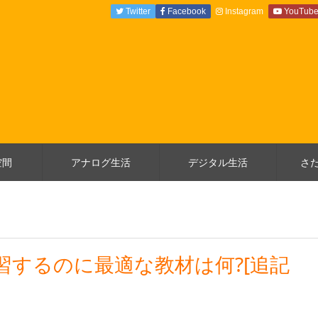
Twitter
Facebook
Instagram
YouTub
空間
アナログ生活
デジタル生活
さ
習するのに最適な教材は何?[追記