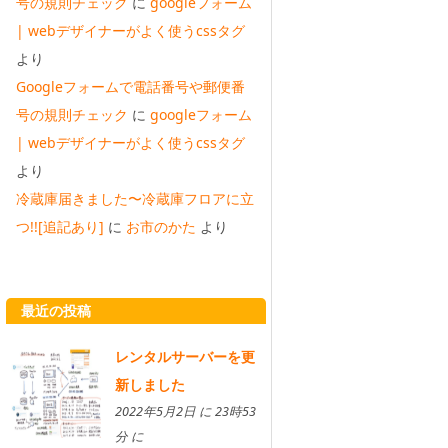
号の規則チェック
に
googleフォーム
| webデザイナーがよく使うcssタグ
より
Googleフォームで電話番号や郵便番
号の規則チェック
に
googleフォーム
| webデザイナーがよく使うcssタグ
より
冷蔵庫届きました〜冷蔵庫フロアに立
つ!![追記あり]
に
お市のかた
より
最近の投稿
レンタルサーバーを更
新しました
2022年5月2日 に 23時53
分 に