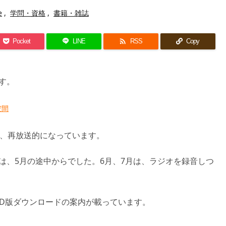
e
,
学問・資格
,
書籍・雑誌

Pocket
LINE
RSS
Copy
す。
空間
で、再放送的になっています。
は、5月の途中からでした。6月、7月は、ラジオを録音しつ
CD版ダウンロードの案内が載っています。