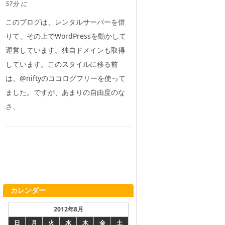
57分 に
このブログは、レンタルサーバーを借
りて、その上でWordPressを動かして
運営しています。独自ドメインも取得
しています。このスタイルに移る前
は、@niftyのココログフリーを使って
ました。ですが、あまりの自由度のな
さ、
カレンダー
2012年8月
日
月
火
水
木
金
土