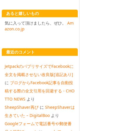
あると嬉しいもの
気に入って頂けましたら、ぜひ。
Am
azon.co.jp
最近のコメント
JetpackのパブリサイズでFacebookに
全文を掲載させない改良版[追記あり]
に
ブログからFacebook記事を自動投
稿する際の全文引用を回避する - CHO
TTO NEWS
より
SheepShaver再び
に
SheepShaverは
生きていた – DigitalBoo
より
Googleフォームで電話番号や郵便番