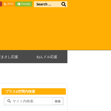

e
Feedly
RSS
だまさし応援
ねんドル応援
プラスα空間内検索