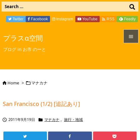

Twitter
Facebook
Instagram
YouTube
Feedly
RSS
プラスα空間


ブログ in お市 のーと
メニュ

サイド

Home
>
マナカナ


前へ

San Francisco (1/2) [追記あり]
次へ

2011年9月19日
マナカナ
,
旅行・地域


検索