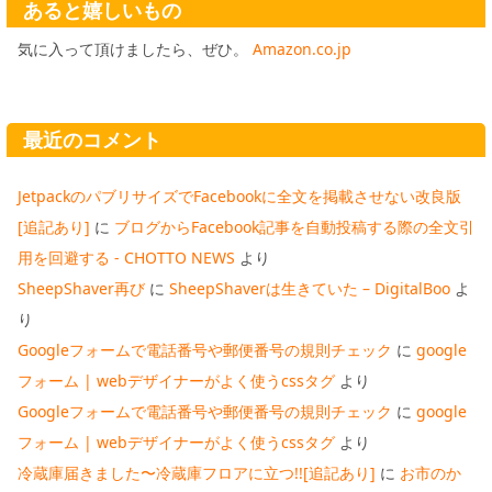
あると嬉しいもの
気に入って頂けましたら、ぜひ。
Amazon.co.jp
最近のコメント
JetpackのパブリサイズでFacebookに全文を掲載させない改良版
[追記あり]
に
ブログからFacebook記事を自動投稿する際の全文引
用を回避する - CHOTTO NEWS
より
SheepShaver再び
に
SheepShaverは生きていた – DigitalBoo
よ
り
Googleフォームで電話番号や郵便番号の規則チェック
に
google
フォーム | webデザイナーがよく使うcssタグ
より
Googleフォームで電話番号や郵便番号の規則チェック
に
google
フォーム | webデザイナーがよく使うcssタグ
より
冷蔵庫届きました〜冷蔵庫フロアに立つ!![追記あり]
に
お市のか