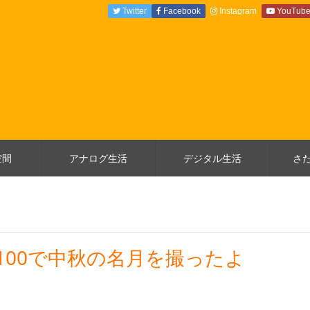
Twitter
Facebook
Instagram
YouTub
空間
アナログ生活
デジタル生活
さ
S8100で中秋の名月を撮ったよ