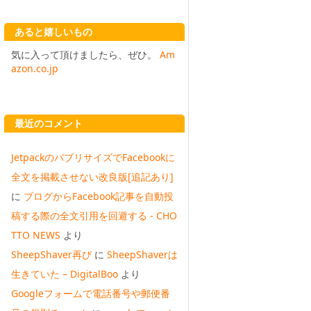
あると嬉しいもの
気に入って頂けましたら、ぜひ。
Am
azon.co.jp
最近のコメント
JetpackのパブリサイズでFacebookに
全文を掲載させない改良版[追記あり]
に
ブログからFacebook記事を自動投
稿する際の全文引用を回避する - CHO
TTO NEWS
より
SheepShaver再び
に
SheepShaverは
生きていた – DigitalBoo
より
Googleフォームで電話番号や郵便番