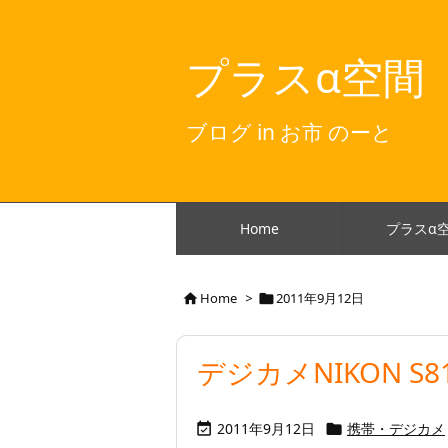
プラスα空間
ブログ in お市 のーと
Home
プラスα
Home
>
2011年9月12日


デジカメNIKON 
2011年9月12日
携帯・デジカメ

