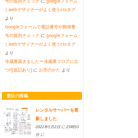
号の規則チェック
に
googleフォーム
| webデザイナーがよく使うcssタグ
より
Googleフォームで電話番号や郵便番
号の規則チェック
に
googleフォーム
| webデザイナーがよく使うcssタグ
より
冷蔵庫届きました〜冷蔵庫フロアに立
つ!![追記あり]
に
お市のかた
より
最近の投稿
レンタルサーバーを更
新しました
2022年5月2日 に 23時53
分 に