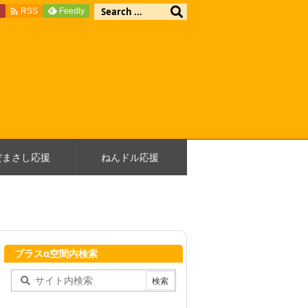

e
Feedly
RSS
だまさし応援
ねんドル応援
プラスα空間内検索