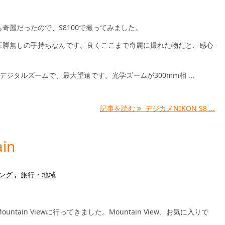
奇麗だったので、S8100で撮ってみました。
三脚無しの手持ちなんです。良くここまで奇麗に撮れた物だと、感心
デジタルズームで、最大望遠です。光学ズームが300mm相 ...
記事を読む
デジカメNIKON S8 ...
ain
ング
,
旅行・地域
untain Viewに行ってきました。Mountain View、お気に入りで