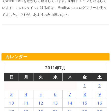
でWordPressを動かして運営しています。独自ドメインも取得して
います。このスタイルに移る前は、@niftyのココログフリーを使っ
てました。ですが、あまりの自由度のなさ、
カレンダー
2011年7月
日
月
火
水
木
金
土
1
2
3
4
5
6
7
8
9
10
11
12
13
14
15
16