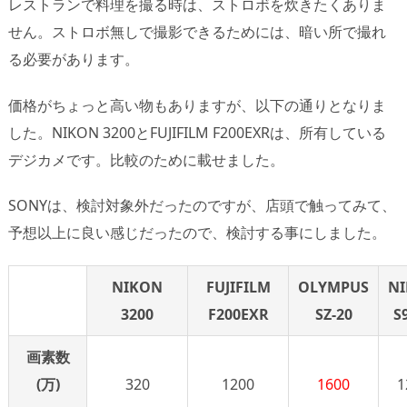
レストランで料理を撮る時は、ストロボを炊きたくありま
せん。ストロボ無しで撮影できるためには、暗い所で撮れ
る必要があります。
価格がちょっと高い物もありますが、以下の通りとなりま
した。NIKON 3200とFUJIFILM F200EXRは、所有している
デジカメです。比較のために載せました。
SONYは、検討対象外だったのですが、店頭で触ってみて、
予想以上に良い感じだったので、検討する事にしました。
NIKON
FUJIFILM
OLYMPUS
N
3200
F200EXR
SZ-20
S
画素数
(万)
320
1200
1600
1