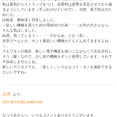
私は最初からストラップをつけ、必要時は姿勢を安定させてから撮
るようにしています（手ぶれがひどいので）。当然、落下防止のた
めにも。。。
比較表、興味深く拝見しました。
＞欲しい機種を買うための理由付けの為・・・お市の方さんなら、
そんな気はしました。
結局、買ってしまう～・・・のかなあ、とか（笑）。
光学ズームとか、ホント最近いい機種がどんどん出てきますよね
～。
でもワタシの場合、新しい電子機器を使いこなせなくて右往左往し
そう（爆）なので、少し前の機種をずっと使用しています。それで
不自由しませんしね。
新しいデジカメでも、『楽しく』いろんなコト・モノを撮影できる
といいですね♪。
お市
より:
2011年7月9日 00時14分
なつうめさんへ、いつもコメントありがとうございます。