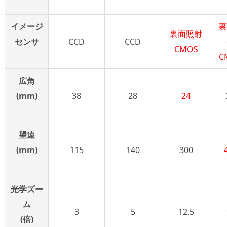
イメージ
裏
裏面照射
センサ
CCD
CCD
CMOS
C
広角
(mm)
38
28
24
望遠
(mm)
115
140
300
光学ズー
ム
3
5
12.5
(倍)