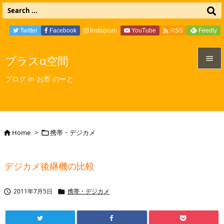

Twitter
Facebook
Instagram
YouTube
Feedly
RSS
プラスα空間


ブログ in お市 のーと
メニュ

サイド

Home
>
携帯・デジカメ


前へ

デジカメ後継機の比較
次へ

2011年7月5日
携帯・デジカメ


検索