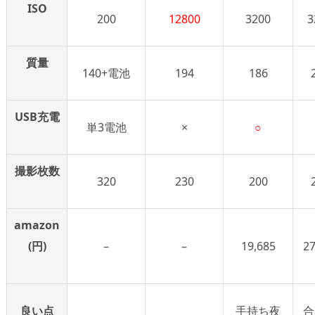
ISO
200
12800
3200
3
質量
140+電池
194
186
USB充電
単3電池
×
○
撮影枚数
320
230
200
amazon
(円)
–
–
19,685
27
良い点
手持ち夜
合