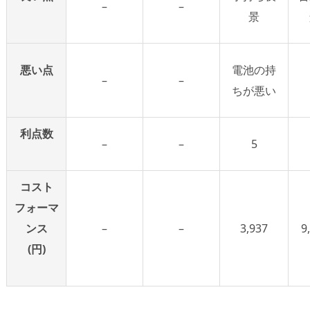
–
–
景
悪い点
電池の持
–
–
ちが悪い
利点数
–
–
5
コスト
フォーマ
ンス
–
–
3,937
9
(円)