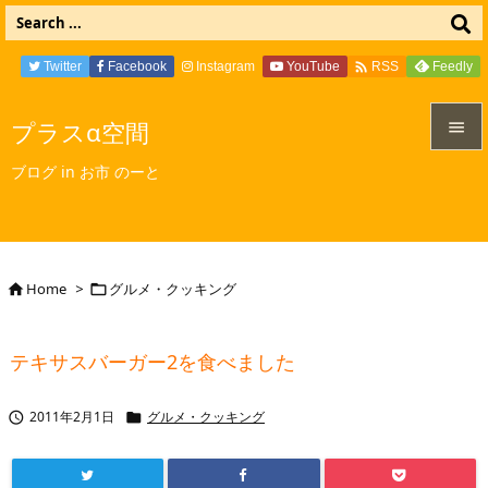

Twitter
Facebook
Instagram
YouTube
Feedly
RSS
プラスα空間


ブログ in お市 のーと
メニュ

サイド

Home
>
グルメ・クッキング


前へ

テキサスバーガー2を食べました
次へ

2011年2月1日
グルメ・クッキング


検索