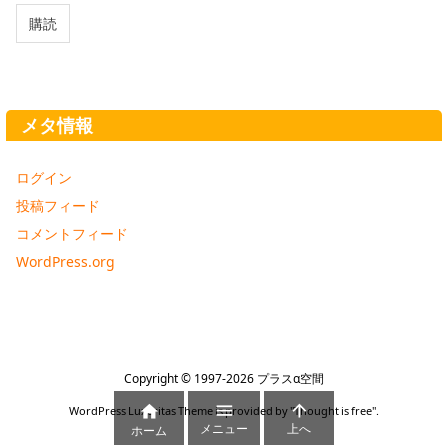
ア
購読
ド
レ
ス
メタ情報
ログイン
投稿フィード
コメントフィード
WordPress.org
Copyright ©
1997
-2026
プラスα空間



WordPress Luxeritas Theme is provided by "
Thought is free
".
メニュー
上へ
ホーム