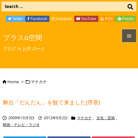

Twitter
Facebook
Instagram
YouTube
Feedly
RSS
プラスα空間


ブログ in お市 のーと
メニュ

サイド

Home
>
マナカナ


前へ

舞台「だんだん」を観て来ました(序章)
次へ

2009年10月3日
2012年9月2日
マナカナ
,
文化・芸術
,



検索
映画・テレビ・ラジオ