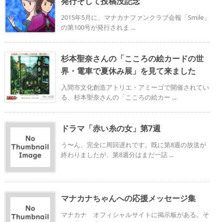
発行そして投稿没記念
2015年5月に、マナカナファンクラブ会報「Smile」
の第100号が発行されま ...
杉本聖奈さんの「こころの絵カードの世
界・電車で夏休み展」を見て来ました
入間市文化創造アトリエ・アミーゴで開催されてい
る、杉本聖奈さんの「こころの絵カー ...
ドラマ「赤い糸の女」第7週
う〜ん、完全に周回遅れです。既に第8週の放送が
終わりましたが、第8週分はまだ一話 ...
マナカナちゃんへの応援メッセージ集
マナカナ オフィシャルサイトに掲示板がある。そ