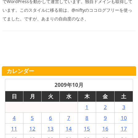
でWordPressを動かして運営しています。独自ドメインも取得して
います。このスタイルに移る前は、@niftyのココログフリーを使っ
てました。ですが、あまりの自由度のなさ、
カレンダー
2009年10月
日
月
火
水
木
金
土
1
2
3
4
5
6
7
8
9
10
11
12
13
14
15
16
17