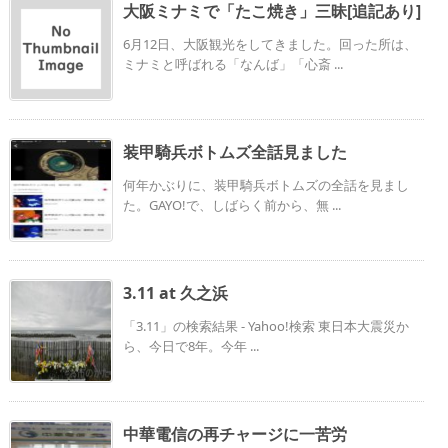
大阪ミナミで「たこ焼き」三昧[追記あり]
6月12日、大阪観光をしてきました。回った所は、
ミナミと呼ばれる「なんば」「心斎 ...
装甲騎兵ボトムズ全話見ました
何年かぶりに、装甲騎兵ボトムズの全話を見まし
た。GAYO!で、しばらく前から、無 ...
3.11 at 久之浜
「3.11」の検索結果 - Yahoo!検索 東日本大震災か
ら、今日で8年。今年 ...
中華電信の再チャージに一苦労