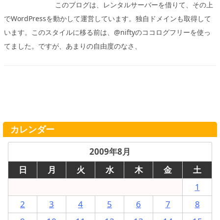
このブログは、レンタルサーバーを借りて、その上
でWordPressを動かして運営しています。独自ドメインも取得して
います。このスタイルに移る前は、@niftyのココログフリーを使っ
てました。ですが、あまりの自由度のなさ、
カレンダー
2009年8月
日
月
火
水
木
金
土
1
2
3
4
5
6
7
8