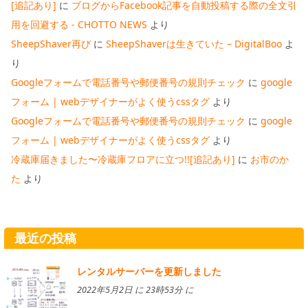
[追記あり]
に
ブログからFacebook記事を自動投稿する際の全文引
用を回避する - CHOTTO NEWS
より
SheepShaver再び
に
SheepShaverは生きていた – DigitalBoo
よ
り
Googleフォームで電話番号や郵便番号の規則チェック
に
google
フォーム | webデザイナーがよく使うcssタグ
より
Googleフォームで電話番号や郵便番号の規則チェック
に
google
フォーム | webデザイナーがよく使うcssタグ
より
冷蔵庫届きました〜冷蔵庫フロアに立つ!![追記あり]
に
お市のか
た
より
最近の投稿
レンタルサーバーを更新しました
2022年5月2日 に 23時53分 に