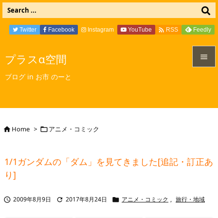

Twitter
Facebook
Instagram
YouTube
Feedly
RSS
プラスα空間


ブログ in お市 のーと
メニュ

サイド

Home
>
アニメ・コミック


前へ

1/1ガンダムの「ダム」を見てきました[追記・訂正あ
次へ
り]

検索
2009年8月9日
2017年8月24日
アニメ・コミック
,
旅行・地域


