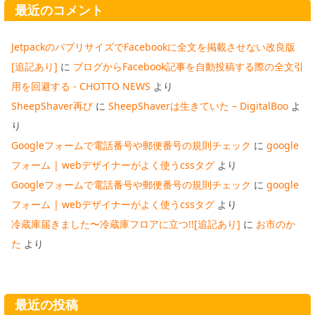
最近のコメント
JetpackのパブリサイズでFacebookに全文を掲載させない改良版
[追記あり]
に
ブログからFacebook記事を自動投稿する際の全文引
用を回避する - CHOTTO NEWS
より
SheepShaver再び
に
SheepShaverは生きていた – DigitalBoo
よ
り
Googleフォームで電話番号や郵便番号の規則チェック
に
google
フォーム | webデザイナーがよく使うcssタグ
より
Googleフォームで電話番号や郵便番号の規則チェック
に
google
フォーム | webデザイナーがよく使うcssタグ
より
冷蔵庫届きました〜冷蔵庫フロアに立つ!![追記あり]
に
お市のか
た
より
最近の投稿