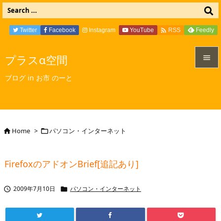

Twitter
Facebook
Instagram
YouTube
Feedly
RSS
プラスα空間


ブログ in お市 のーと
メニュ

サイド

Home
>
パソコン・インターネット


前へ

FirefoxのアドオンBrief[追記あり]
次へ

2009年7月10日
パソコン・インターネット


検索