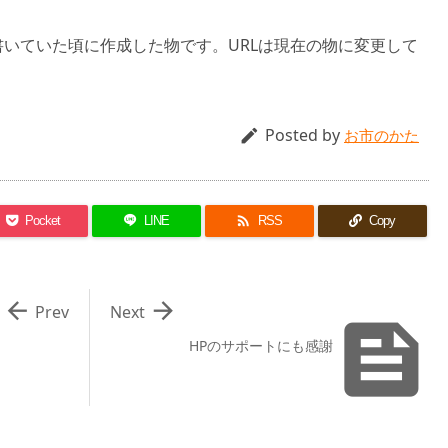
いていた頃に作成した物です。URLは現在の物に変更して
Posted by

お市のかた

Pocket
LINE
RSS
Copy


Prev
Next

HPのサポートにも感謝