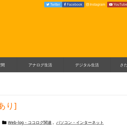
Twitter
Facebook
Instagram
YouTub
空間
アナログ生活
デジタル生活
さ
あり]
Web-log・ココログ関連
,
パソコン・インターネット
