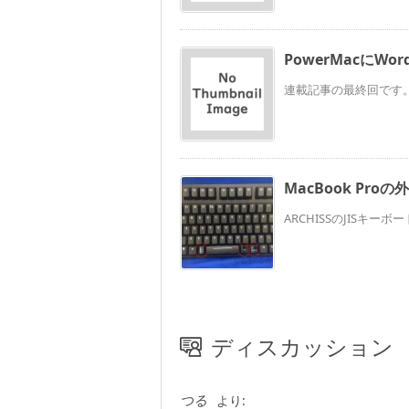
PowerMacにWo
連載記事の最終回です。 Powe
MacBook Pr
ARCHISSのJISキー
ディスカッション
つる
より: