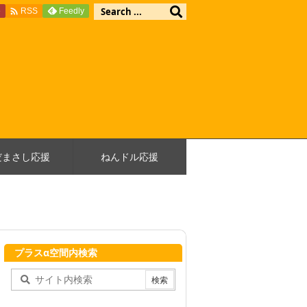

e
Feedly
RSS
だまさし応援
ねんドル応援
プラスα空間内検索