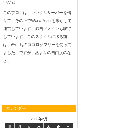
57分 に
このブログは、レンタルサーバーを借
りて、その上でWordPressを動かして
運営しています。独自ドメインも取得
しています。このスタイルに移る前
は、@niftyのココログフリーを使って
ました。ですが、あまりの自由度のな
さ、
カレンダー
2006年2月
日
月
火
水
木
金
土