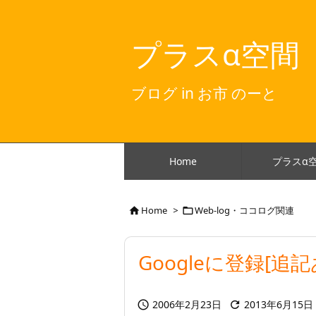
プラスα空間
ブログ in お市 のーと
Home
プラスα
Home
>
Web-log・ココログ関連


Googleに登録[追記
2006年2月23日
2013年6月15日

