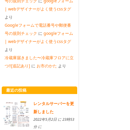
号の規則チェック
に
googleフォーム
| webデザイナーがよく使うcssタグ
より
Googleフォームで電話番号や郵便番
号の規則チェック
に
googleフォーム
| webデザイナーがよく使うcssタグ
より
冷蔵庫届きました〜冷蔵庫フロアに立
つ!![追記あり]
に
お市のかた
より
最近の投稿
レンタルサーバーを更
新しました
2022年5月2日 に 23時53
分 に