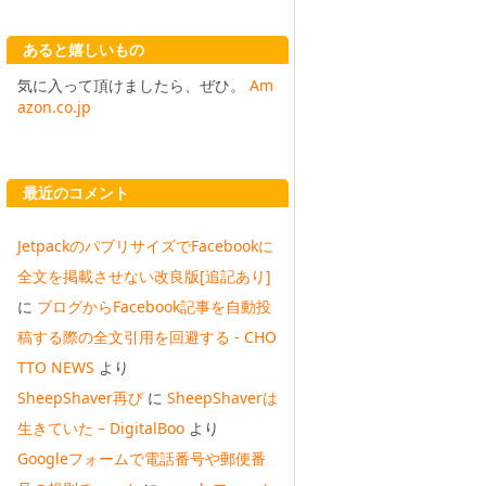
あると嬉しいもの
気に入って頂けましたら、ぜひ。
Am
azon.co.jp
最近のコメント
JetpackのパブリサイズでFacebookに
全文を掲載させない改良版[追記あり]
に
ブログからFacebook記事を自動投
稿する際の全文引用を回避する - CHO
TTO NEWS
より
SheepShaver再び
に
SheepShaverは
生きていた – DigitalBoo
より
Googleフォームで電話番号や郵便番