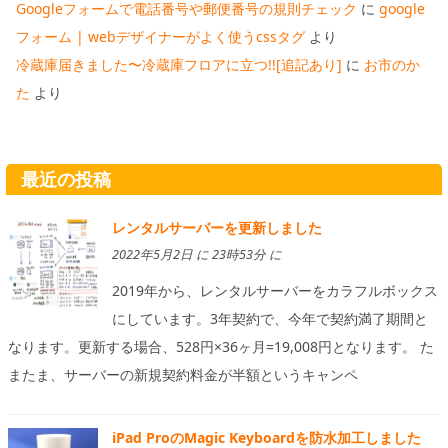
Googleフォームで電話番号や郵便番号の規則チェック
に
google
フォーム | webデザイナーがよく使うcssタグ
より
冷蔵庫届きました〜冷蔵庫フロアに立つ!![追記あり]
に
お市のか
た
より
最近の投稿
レンタルサーバーを更新しました
2022年5月2日 に 23時53分 に
2019年から、レンタルサーバーをカラフルボックス
にしています。3年契約で、今年で契約満了期間と
なります。更新する場合、528円×36ヶ月=19,008円となります。 た
またま、サーバーの新規契約料金が半額というキャンペ
iPad ProのMagic Keyboardを防水加工しました