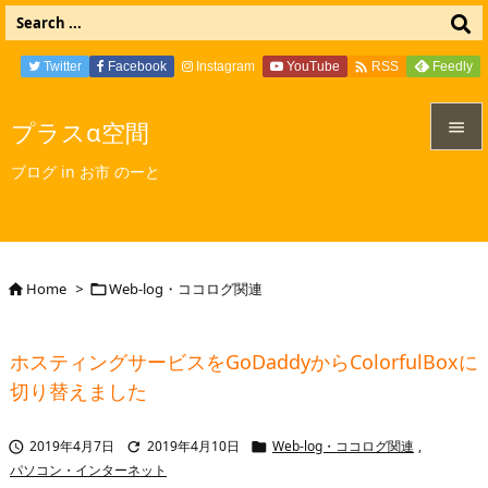

Twitter
Facebook
Instagram
YouTube
Feedly
RSS
プラスα空間


ブログ in お市 のーと
メニュ

サイド

Home
>
Web-log・ココログ関連


前へ

ホスティングサービスをGoDaddyからColorfulBoxに
次へ
切り替えました

検索
2019年4月7日
2019年4月10日
Web-log・ココログ関連
,



パソコン・インターネット