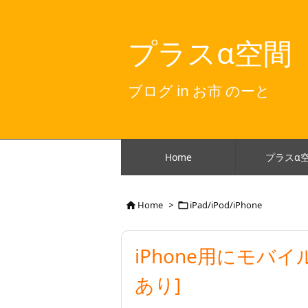
プラスα空間
ブログ in お市 のーと
Home
プラスα
Home
>
iPad/iPod/iPhone


iPhone用にモバ
あり]