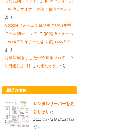
号の規則チェック
に
googleフォーム
| webデザイナーがよく使うcssタグ
より
Googleフォームで電話番号や郵便番
号の規則チェック
に
googleフォーム
| webデザイナーがよく使うcssタグ
より
冷蔵庫届きました〜冷蔵庫フロアに立
つ!![追記あり]
に
お市のかた
より
最近の投稿
レンタルサーバーを更
新しました
2022年5月2日 に 23時53
分 に