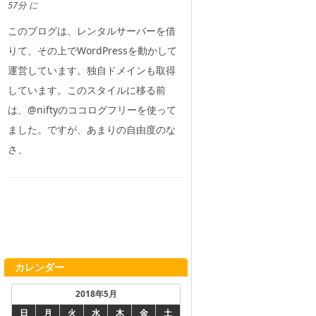
57分 に
このブログは、レンタルサーバーを借
りて、その上でWordPressを動かして
運営しています。独自ドメインも取得
しています。このスタイルに移る前
は、@niftyのココログフリーを使って
ました。ですが、あまりの自由度のな
さ、
カレンダー
2018年5月
日
月
火
水
木
金
土