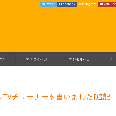
Twitter
Facebook
Instagram
YouTub
空間
アナログ生活
デジタル生活
さ
イルTVチューナーを書いました[追記