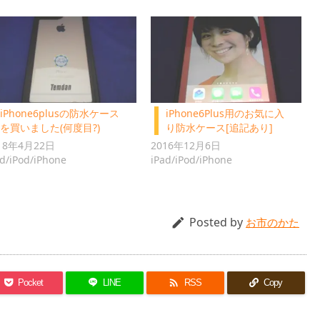
iPhone6plusの防水ケース
iPhone6Plus用のお気に入
を買いました(何度目?)
り防水ケース[追記あり]
18年4月22日
2016年12月6日
ad/iPod/iPhone
iPad/iPod/iPhone
Posted by

お市のかた

Pocket
LINE
RSS
Copy