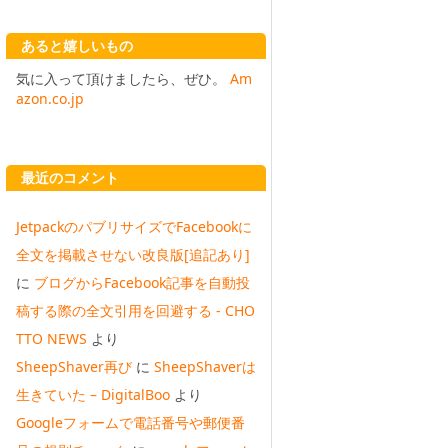
あると嬉しいもの
気に入って頂けましたら、ぜひ。
Am
azon.co.jp
最近のコメント
JetpackのパブリサイズでFacebookに
全文を掲載させない改良版[追記あり]
に
ブログからFacebook記事を自動投
稿する際の全文引用を回避する - CHO
TTO NEWS
より
SheepShaver再び
に
SheepShaverは
生きていた – DigitalBoo
より
Googleフォームで電話番号や郵便番