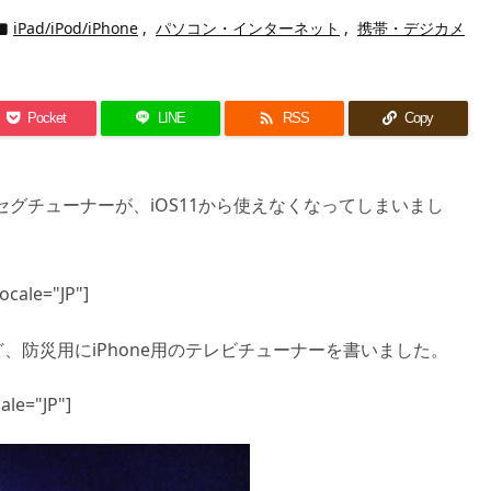
iPad/iPod/iPhone
,
パソコン・インターネット
,
携帯・デジカメ


Pocket
LINE
RSS
Copy
ンセグチューナーが、iOS11から使えなくなってしまいまし
cale="JP"]
、防災用にiPhone用のテレビチューナーを書いました。
ale="JP"]