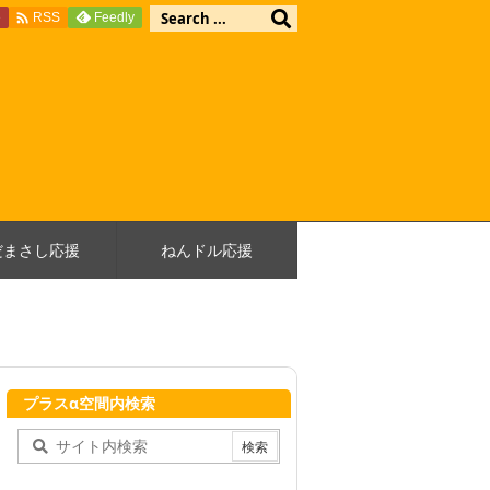

e
Feedly
RSS
だまさし応援
ねんドル応援
プラスα空間内検索